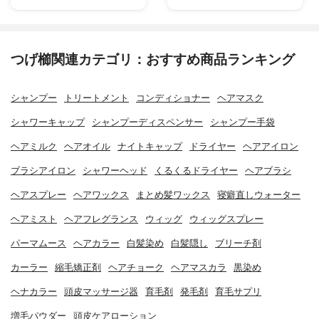
つげ櫛関連カテゴリ：おすすめ商品ランキング
シャンプー
トリートメント
コンディショナー
ヘアマスク
シャワーキャップ
シャンプーディスペンサー
シャンプー手袋
ヘアミルク
ヘアオイル
ナイトキャップ
ドライヤー
ヘアアイロン
ブラシアイロン
シャワーヘッド
くるくるドライヤー
ヘアブラシ
ヘアスプレー
ヘアワックス
まとめ髪ワックス
寝癖直しウォーター
ヘアミスト
ヘアフレグランス
ウィッグ
ウィッグスプレー
パーマムース
ヘアカラー
白髪染め
白髪隠し
ブリーチ剤
カーラー
縮毛矯正剤
ヘアチョーク
ヘアマスカラ
黒染め
ヘナカラー
頭皮マッサージ器
育毛剤
発毛剤
育毛サプリ
増毛パウダー
頭皮ケアローション