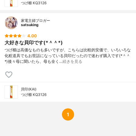
つげ櫛 KQ3126
家電主婦ブロガー
satsuking
4.00
大好きな貝印です(*＾＾*)
つげ櫛は高価なものも多いですが、こちらは比較的安価で、いろいろな
化粧道具でもお世話になっている貝印だったので迷わず購入です(*＾＾
*)後々母に聞いたら、母も全く…
続きを見る
貝印(KAI)
つげ櫛 KQ3126
1