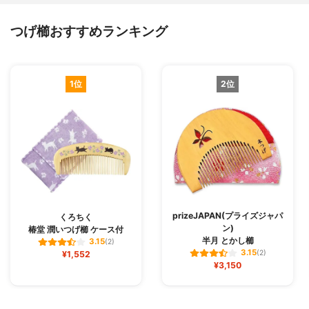
つげ櫛おすすめランキング
1位
2位
prizeJAPAN(プライズジャパ
くろちく
ン)
椿堂 潤いつげ櫛 ケース付
半月 とかし櫛
3.15
(2)
3.15
¥1,552
(2)
¥3,150