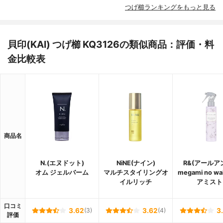
つげ櫛ランキングをもっと見る
貝印(KAI) つげ櫛 KQ3126の類似商品：評価・料
金比較表
商品名
N.(エヌドット)
NiNE(ナイン)
R&(アールア
オム ジェルバーム
マルチスタイリングオ
megami no wa
イルリッチ
アミスト
口コミ
3.62
(3)
3.62
(4)
3
評価