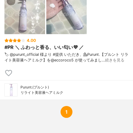
4.00
#PR ＼ ふわっと香る、いい匂い💜 ／
🏷️ @purunt_official 様より #提供 いただき、⁡💁Purunt.【プルント リラ
イト美容液ヘアミルク】を@eccoroco5 が使ってみまし…
続きを見る
Purunt.(プルント)
リライト美容液ヘアミルク
1