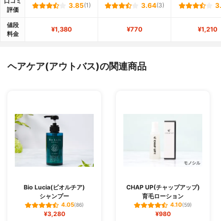
口コミ
3.85
(1)
3.64
(3)
3
評価
値段
¥1,380
¥770
¥1,210
料金
ヘアケア(アウトバス)の関連商品
Bio Lucia(ビオルチア)
CHAP UP(チャップアップ)
シャンプー
育毛ローション
4.05
4.10
(86)
(59)
¥3,280
¥980