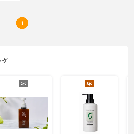
1
ング
2位
3位