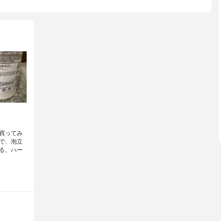
買ってみ
で、泡立
る、ハー