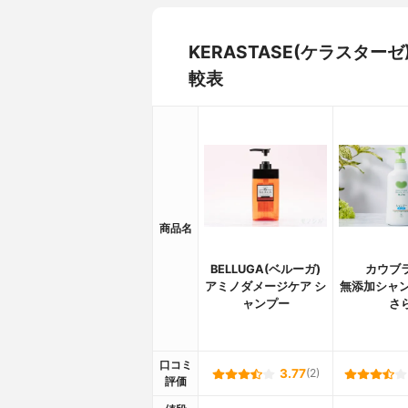
KERASTASE(ケラスター
較表
商品名
BELLUGA(ベルーガ)
カウブ
アミノダメージケア シ
無添加シャン
ャンプー
さ
口コミ
3.77
(2)
評価