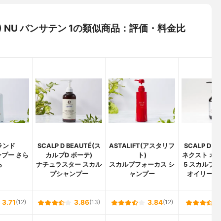
ゼ) NU バンサテン 1の類似商品：評価・料金比
ランド
SCALP D BEAUTÉ(ス
ASTALIFT(アスタリフ
SCALP D(
プー さら
カルプD ボーテ)
ト)
ネクスト オ
ら
ナチュラスター スカル
スカルプフォーカス シ
5 スカルプ
プシャンプー
ャンプー
オイリー(脂
3.71
(12)
3.86
(13)
3.84
(12)