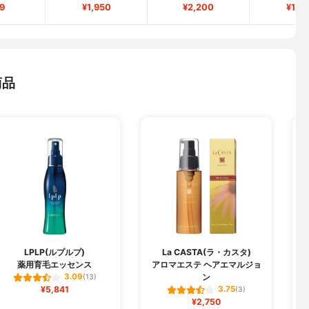
9
¥1,950
¥2,200
¥1,9
商品
LPLP(ルプルプ)
La CASTA(ラ・カスタ)
薬用育毛エッセンス
アロマエステ ヘアエマルジョ
ン
3.09
(13)
¥5,841
3.75
(3)
¥2,750