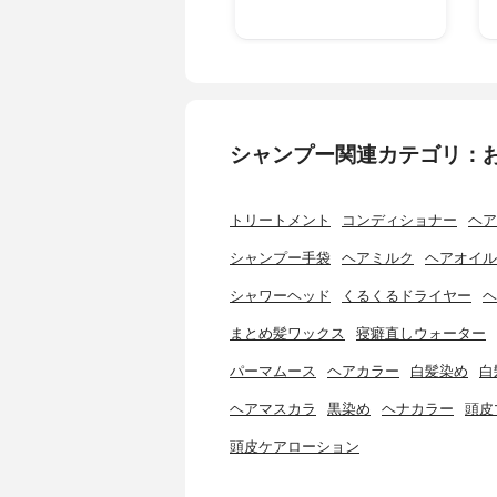
シャンプー関連カテゴリ：
トリートメント
コンディショナー
ヘア
シャンプー手袋
ヘアミルク
ヘアオイル
シャワーヘッド
くるくるドライヤー
ヘ
まとめ髪ワックス
寝癖直しウォーター
パーマムース
ヘアカラー
白髪染め
白
ヘアマスカラ
黒染め
ヘナカラー
頭皮
頭皮ケアローション