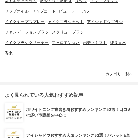
ネイルケアセット
爪やすり・爪磨き
リップ
クレヨンリップ
リップオイル
リップコート
ビューラー
パフ
メイクキープスプレー
メイクブラシセット
アイシャドウブラシ
ファンデーションブラシ
スクリューブラシ
メイクブラシクリーナー
フェロモン香水
ボディミスト
練り香水
香水
カテゴリ一覧へ
よく見られている人気おすすめ記事
ホワイトニング歯磨き粉おすすめランキング52選！口コミ
の多い市販品を中心に
アイシャドウおすすめ人気ランキング52選！パレット&単