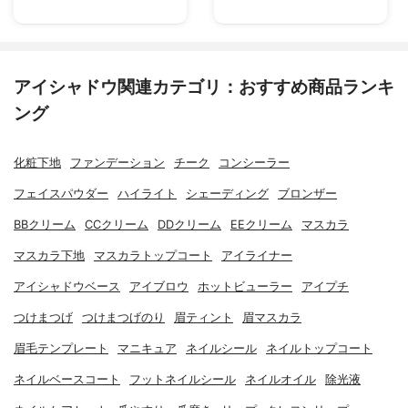
アイシャドウ関連カテゴリ：おすすめ商品ランキ
ング
化粧下地
ファンデーション
チーク
コンシーラー
フェイスパウダー
ハイライト
シェーディング
ブロンザー
BBクリーム
CCクリーム
DDクリーム
EEクリーム
マスカラ
マスカラ下地
マスカラトップコート
アイライナー
アイシャドウベース
アイブロウ
ホットビューラー
アイプチ
つけまつげ
つけまつげのり
眉ティント
眉マスカラ
眉毛テンプレート
マニキュア
ネイルシール
ネイルトップコート
ネイルベースコート
フットネイルシール
ネイルオイル
除光液