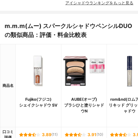
アイシャドウランキングをもっと見る
m.m.m(ムー) スパークルシャドウペンシルDUO
の類似商品：評価・料金比較表
商品名
Fujiko(フジコ)
AUBE(オーブ)
rom&nd(ロム
シェイクシャドウ SV
ブラシひと塗りシャド
リキッド グリッ
ウN
ャドウ
口コミ
3.89
(11)
3.91
(10)
3.
評価