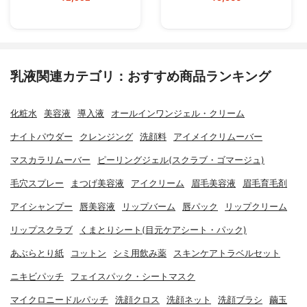
乳液関連カテゴリ：おすすめ商品ランキング
化粧水
美容液
導入液
オールインワンジェル・クリーム
ナイトパウダー
クレンジング
洗顔料
アイメイクリムーバー
マスカラリムーバー
ピーリングジェル(スクラブ・ゴマージュ)
毛穴スプレー
まつげ美容液
アイクリーム
眉毛美容液
眉毛育毛剤
アイシャンプー
唇美容液
リップバーム
唇パック
リップクリーム
リップスクラブ
くまとりシート(目元ケアシート・パック)
あぶらとり紙
コットン
シミ用飲み薬
スキンケアトラベルセット
ニキビパッチ
フェイスパック・シートマスク
マイクロニードルパッチ
洗顔クロス
洗顔ネット
洗顔ブラシ
繭玉