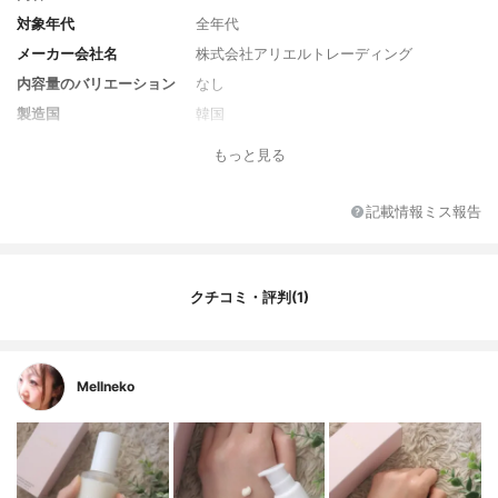
対象年代
全年代
メーカー会社名
株式会社アリエルトレーディング
内容量のバリエーション
なし
製造国
韓国
香り
ローズとジャスミンの香り
もっと見る
SPF/PA
なし
カラー
ホワイト
記載情報ミス報告
カラーバリエーション
なし
薬用成分
なし
全成分
水、トリ（カプリル酸／カプリン酸）グリ
クチコミ・評判(1)
セリル、プロパンジオール、グリセリン、
ヒマワリ種子油、チャ種子油、ペンチレン
グリコール、シア脂、キャンデリラロウ、
ナイアシンアミド、水添パーム核油、ベタ
Mellneko
イン、オクチルドデカノール、カプリル酸
ソルビタン、オリーブ油脂肪酸セテアリ
ル、ホスファチジルコリン、マカデミアナ
ッツ脂肪酸フィトステリル、マンゴー種子
脂、オリーブ油脂肪酸ソルビタン、マンニ