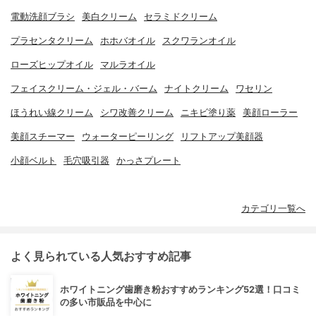
電動洗顔ブラシ
美白クリーム
セラミドクリーム
プラセンタクリーム
ホホバオイル
スクワランオイル
ローズヒップオイル
マルラオイル
フェイスクリーム・ジェル・バーム
ナイトクリーム
ワセリン
ほうれい線クリーム
シワ改善クリーム
ニキビ塗り薬
美顔ローラー
美顔スチーマー
ウォーターピーリング
リフトアップ美顔器
小顔ベルト
毛穴吸引器
かっさプレート
カテゴリ一覧へ
よく見られている人気おすすめ記事
ホワイトニング歯磨き粉おすすめランキング52選！口コミ
の多い市販品を中心に