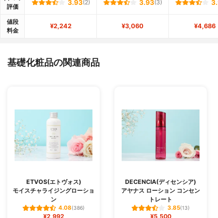
3.93
(2)
3.93
(3)
3
評価
値段
¥2,242
¥3,060
¥4,686
料金
基礎化粧品の関連商品
ETVOS(エトヴォス)
DECENCIA(ディセンシア)
モイスチャライジングローショ
アヤナス ローション コンセン
ン
トレート
4.08
3.85
(386)
(13)
¥2,992
¥5,500