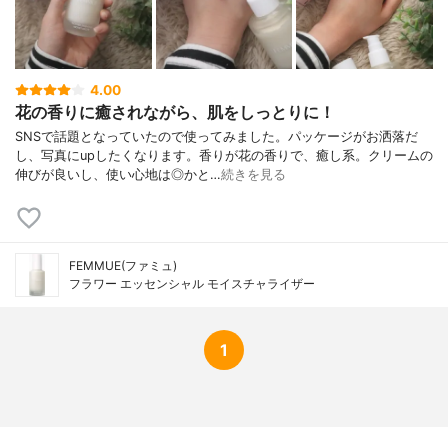
トール、キサンタンガム、ヒアルロン酸Ｎ
ａ、パンテノール、ツバキ花エキス、スク
ワラン、ツバキ種子エキス、オリーブ果実
油、アデノシン、ツバキ種子油、トコフェ
ロール、ビサボロール、カニナバラ果実
4.00
油、ローズ油、マツリカ花エキス
花の香りに癒されながら、肌をしっとりに！
SNSで話題となっていたので使ってみました。パッケージがお洒落だ
し、写真にupしたくなります。香りが花の香りで、癒し系。クリームの
伸びが良いし、使い心地は◎かと…
続きを見る
FEMMUE(ファミュ)
フラワー エッセンシャル モイスチャライザー
1