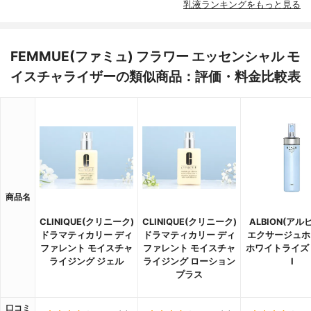
乳液ランキングをもっと見る
FEMMUE(ファミュ) フラワー エッセンシャル モ
イスチャライザーの類似商品：評価・料金比較表
商品名
CLINIQUE(クリニーク)
CLINIQUE(クリニーク)
ALBION(アル
ドラマティカリー ディ
ドラマティカリー ディ
エクサージュホ
ファレント モイスチャ
ファレント モイスチャ
ホワイトライズ
ライジング ジェル
ライジング ローション
Ⅰ
プラス
口コミ