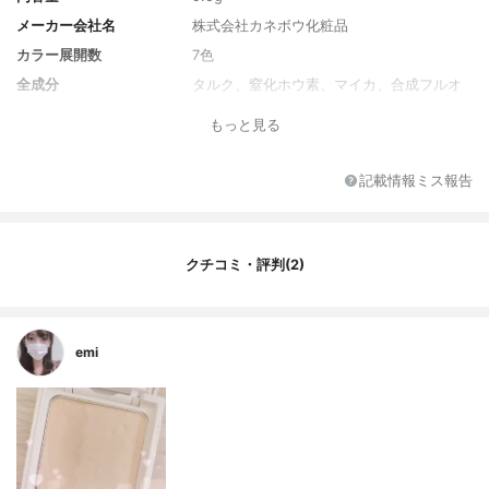
メーカー会社名
株式会社カネボウ化粧品
カラー展開数
7色
全成分
タルク、窒化ホウ素、マイカ、合成フルオ
ロフロゴパイト、アクリレーツクロスポリ
もっと見る
マー、ナイロン-12、(ジフェニルジメチコ
ン/ビニルジフェニルジメチコン/シルセスキ
オキサン)クロスポリマー、メトキシケイヒ
記載情報ミス報告
酸エチルヘキシル、ジカプリル酸PG、トリ
エチルヘキサノイン、硫酸Ba、ジメチコ
ン、イソステアリン酸水添ヒマシ油、ヒド
ロキシステアリン酸エチルヘキシル、パー
クチコミ・評判(2)
フルオロオクチルトリエトキシシラン、水
酸化Al、(ジメチコン/メチコン)コポリマ
ー、シリカ、トリエトキシシリルエチルポ
リジメチルシロキシエチルヘキシルジメチ
emi
コン、メチコン、含水シリカ、トリイソス
テアリン酸イソプロピルチタン、ラウロイ
ルアスパラギン酸Na、スクワラン、ミリス
チン酸、乳酸オクチルドデシル、塩化亜
鉛、ステアリン酸、イソステアリルアルコ
ール、水溶性コラーゲン、メチルパラベ
ン、エチルパラベン、デヒドロ酢酸Na、(+/