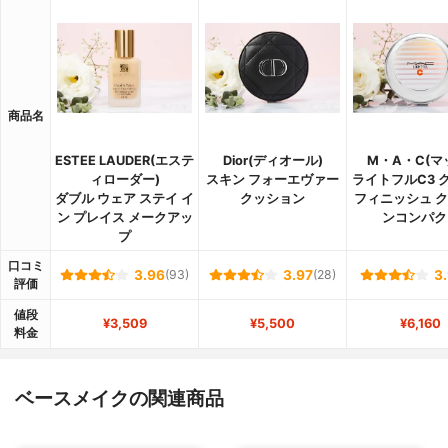
商品名
ESTEE LAUDER(エステ
Dior(ディオール)
M・A・C(マ
ィローダー)
スキン フォーエヴァー
ライトフルC3 
ダブル ウェア ステイ イ
クッション
フィニッシュ 
ン プレイス メークアッ
ンコンパク
プ
口コミ
3.96
(93)
3.97
(28)
3
評価
値段
¥3,509
¥5,500
¥6,160
料金
ベースメイクの関連商品