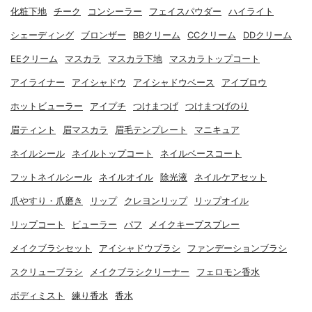
化粧下地
チーク
コンシーラー
フェイスパウダー
ハイライト
シェーディング
ブロンザー
BBクリーム
CCクリーム
DDクリーム
EEクリーム
マスカラ
マスカラ下地
マスカラトップコート
アイライナー
アイシャドウ
アイシャドウベース
アイブロウ
ホットビューラー
アイプチ
つけまつげ
つけまつげのり
眉ティント
眉マスカラ
眉毛テンプレート
マニキュア
ネイルシール
ネイルトップコート
ネイルベースコート
フットネイルシール
ネイルオイル
除光液
ネイルケアセット
爪やすり・爪磨き
リップ
クレヨンリップ
リップオイル
リップコート
ビューラー
パフ
メイクキープスプレー
メイクブラシセット
アイシャドウブラシ
ファンデーションブラシ
スクリューブラシ
メイクブラシクリーナー
フェロモン香水
ボディミスト
練り香水
香水