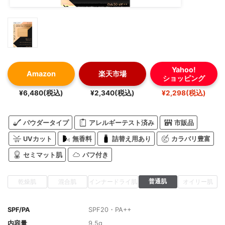
Yahoo!
Amazon
楽天市場
ショッピング
¥6,480(税込)
¥2,340(税込)
¥2,298(税込)
パウダータイプ
アレルギーテスト済み
市販品
UVカット
無香料
詰替え用あり
カラバリ豊富
セミマット肌
パフ付き
普通肌
乾燥肌
混合肌
インナードライ肌
オイリー肌
SPF/PA
SPF20・PA++
内容量
9.5g