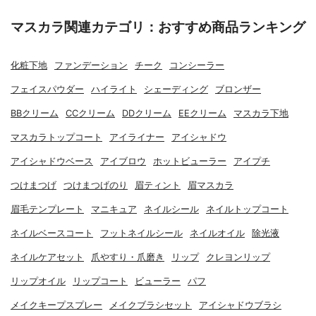
マスカラ関連カテゴリ：おすすめ商品ランキング
化粧下地
ファンデーション
チーク
コンシーラー
フェイスパウダー
ハイライト
シェーディング
ブロンザー
BBクリーム
CCクリーム
DDクリーム
EEクリーム
マスカラ下地
マスカラトップコート
アイライナー
アイシャドウ
アイシャドウベース
アイブロウ
ホットビューラー
アイプチ
つけまつげ
つけまつげのり
眉ティント
眉マスカラ
眉毛テンプレート
マニキュア
ネイルシール
ネイルトップコート
ネイルベースコート
フットネイルシール
ネイルオイル
除光液
ネイルケアセット
爪やすり・爪磨き
リップ
クレヨンリップ
リップオイル
リップコート
ビューラー
パフ
メイクキープスプレー
メイクブラシセット
アイシャドウブラシ