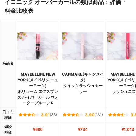
イコニック オーバーカールの類似商品：評価・
料金比較表
商品名
MAYBELLINE NEW
CANMAKE(キャンメイ
MAYBELLINE
YORK(メイベリン ニュ
ク)
YORK(メイベリ
ーヨーク)
クイックラッシュカー
ーヨーク
ボリューム エクスプレ
ラー
ラッシュニス
ス ハイパーカール ウォ
ータープルーフ R
口コミ
3.91
(33)
3.90
(131)
3.
評価
値段
¥680
¥734
¥1,013
料金