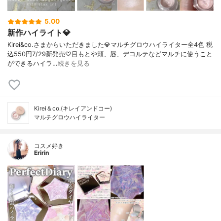
5.00
新作ハイライト💎
Kirei&co.さまからいただきました💎マルチグロウハイライター全4色 税
込550円7/29新発売♡目もとや頬、唇、デコルテなどマルチに使うこと
ができるハイラ…
続きを見る
Kirei＆co.(キレイアンドコー)
マルチグロウハイライター
コスメ好き
Eririn