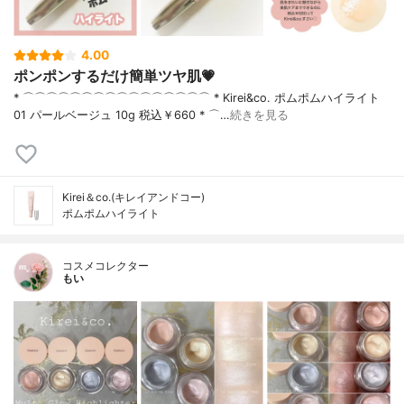
4.00
ポンポンするだけ簡単ツヤ肌💗
* ⌒⌒⌒⌒⌒⌒⌒⌒⌒⌒⌒⌒⌒⌒⌒⌒ * Kirei&co. ポムポムハイライト
01 パールベージュ 10g 税込￥660 * ⌒…
続きを見る
Kirei＆co.(キレイアンドコー)
ポムポムハイライト
コスメコレクター
もい