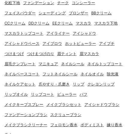
化粧下地
ファンデーション
チーク
コンシーラー
フェイスパウダー
シェーディング
ブロンザー
BBクリーム
CCクリーム
DDクリーム
EEクリーム
マスカラ
マスカラ下地
マスカラトップコート
アイライナー
アイシャドウ
アイシャドウベース
アイブロウ
ホットビューラー
アイプチ
つけまつげ
つけまつげのり
眉ティント
眉マスカラ
眉毛テンプレート
マニキュア
ネイルシール
ネイルトップコート
ネイルベースコート
フットネイルシール
ネイルオイル
除光液
ネイルケアセット
爪やすり・爪磨き
リップ
クレヨンリップ
リップオイル
リップコート
ビューラー
パフ
メイクキープスプレー
メイクブラシセット
アイシャドウブラシ
ファンデーションブラシ
スクリューブラシ
メイクブラシクリーナー
フェロモン香水
ボディミスト
練り香水