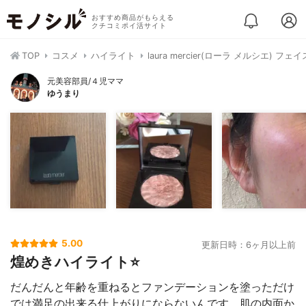
おすすめ商品がもらえる
クチコミポイ活サイト
TOP
コスメ
ハイライト
laura mercier(ローラ メルシエ) 
元美容部員/４児ママ
ゆうまり
5.00
更新日時：6ヶ月以上前
煌めきハイライト⭐️
だんだんと年齢を重ねるとファンデーションを塗っただけ
では満足の出来る仕上がりにならないんです。肌の内面か