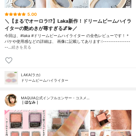
5.00
＼【まるでオーロラ!?】Laka新作！ドリームビームハイラ
イターの艶めきが尊すぎる🌌💫／
今回は、#laka #ドリームビームハイライター の全色レビューです！＊
パケや使用感などの詳細は、 画像に記載してあります☝︎---------------
--…
続きを見る
LAKA(ラカ)
ドリームビームハイライター
MAQUIA公式インフルエンサー・コスメ…
｜ほなみ｜