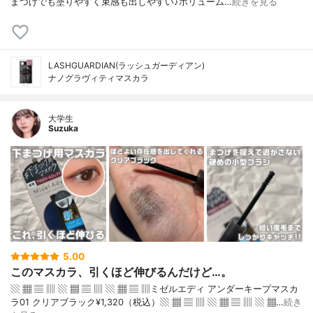
まつげでも塗りやすく束感も出しやすい♪ボリューム…
続きを見る
LASHGUARDIAN(ラッシュガーディアン)
ナノグラヴィティマスカラ
大学生
Suzuka
5.00
このマスカラ、引くほど伸びるんだけど…。
▧ ▦ ▤ ▥ ▧ ▦ ▤ ▥ ▧ ▦ ▤ ▥ミゼルエディ アンダーキープマスカ
ラ01 クリアブラック¥1,320（税込）▧ ▦ ▤ ▥ ▧ ▦ ▤ ▥ ▧ ▦…
続き