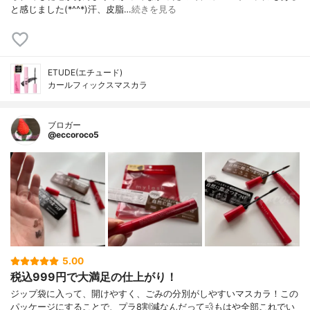
と感じました(*^^*)汗、皮脂…
続きを見る
ETUDE(エチュード)
カールフィックスマスカラ
ブロガー
@eccoroco5
5.00
税込999円で大満足の仕上がり！
ジップ袋に入って、開けやすく、ごみの分別がしやすいマスカラ！この
パッケージにすることで、プラ8割減なんだって💨もはや全部これでい