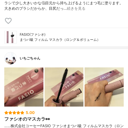
ラシで少し大きいかな🤔目元から持ち上げるようにまつ毛に塗ります。
大きめのブラシだからか、目尻だっ…
続きを見る
FASIO(ファシオ)
まつパ級 フィルム マスカラ（ロング＆ボリューム）
いちごちゃん
5.00
ファシオのマスカラ👀
……⁡⁡株式会社コーセー⁡⁡FASIO ファシオ⁡⁡まつパ級 フィルムマスカラ⁡⁡（ロン