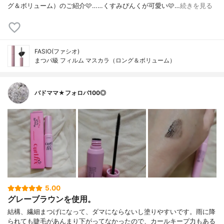
グ＆ボリューム）⁡⁡のご紹介🩷️⁡⁡……⁡⁡くすみぴんくが可愛い🩷️⁡⁡…
続きを見る
FASIO(ファシオ)
まつパ級 フィルム マスカラ（ロング＆ボリューム）
バドママ★フォロバ100◎
5.00
グレーブラウンを使用。
結構、繊細まつげになって、ダマにならないし塗りやすいです。雨に降
られても睫毛があんまり下がってなかったので、カールキープ力もある