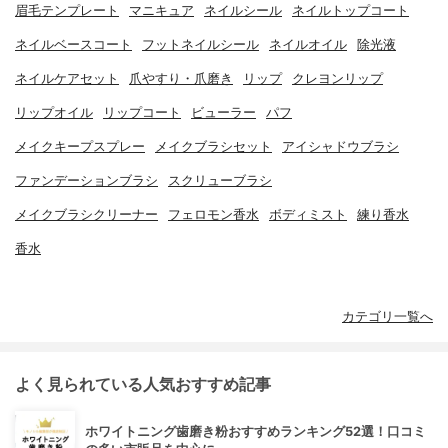
眉毛テンプレート
マニキュア
ネイルシール
ネイルトップコート
ネイルベースコート
フットネイルシール
ネイルオイル
除光液
ネイルケアセット
爪やすり・爪磨き
リップ
クレヨンリップ
リップオイル
リップコート
ビューラー
パフ
メイクキープスプレー
メイクブラシセット
アイシャドウブラシ
ファンデーションブラシ
スクリューブラシ
メイクブラシクリーナー
フェロモン香水
ボディミスト
練り香水
香水
カテゴリ一覧へ
よく見られている人気おすすめ記事
ホワイトニング歯磨き粉おすすめランキング52選！口コミ