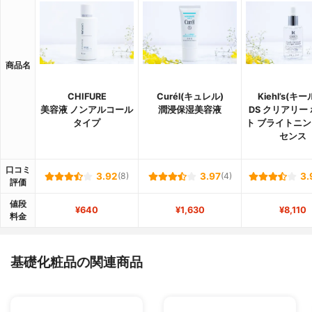
商品名
CHIFURE
Curél(キュレル)
Kiehl’s(キー
美容液 ノンアルコール
潤浸保湿美容液
DS クリアリー
タイプ
ト ブライトニン
センス
口コミ
3.92
(8)
3.97
(4)
3.
評価
値段
¥640
¥1,630
¥8,110
料金
基礎化粧品の関連商品