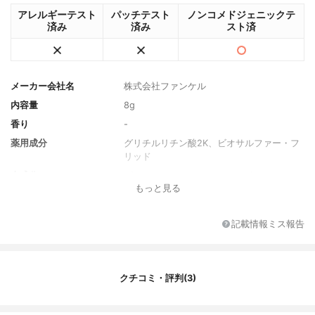
アレルギーテスト
パッチテスト
ノンコメドジェニックテ
済み
済み
スト済
メーカー会社名
株式会社ファンケル
内容量
8g
香り
-
薬用成分
グリチルリチン酸2K、ビオサルファー・フ
リッド
全成分
ビオサルファー・フリッド、グリチルリチ
もっと見る
ン酸2K、精製水、BG、エタノール、ジメチ
コン、ボタンエキス、シャクヤクエキス、
トウニンエキス、シソエキス-1、プルーン
記載情報ミス報告
酵素分解物、ゼニアオイエキス、ローズマ
リーエキス、フィトステロール、大豆リン
脂質、天然ビタミンE、ラフィノース水和
物、濃グリセリン、ジグリセリン、DPG、P
クチコミ・評判(3)
EG（400）、ペンチレングリコール、アク
リル酸・メタクリル酸アルキル共重合体、
キサンタンガム、メントール、dl-カンフ