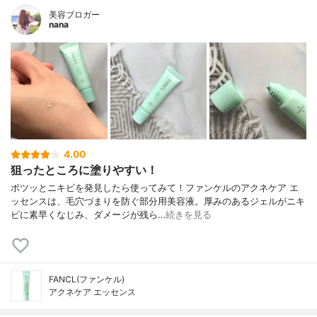
ル、ステアリン酸POEソルビタン、水酸化
美容ブロガー
K、クエン酸、クエン酸Na
nana
4.00
狙ったところに塗りやすい！
ポツッとニキビを発見したら使ってみて！ファンケルのアクネケア エ
ッセンスは、毛穴づまりを防ぐ部分用美容液。厚みのあるジェルがニキ
ビに素早くなじみ、ダメージが残ら…
続きを見る
FANCL(ファンケル)
アクネケア エッセンス