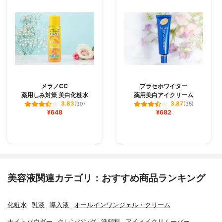
メラノCC
プラセホワイター
薬用しみ対策 美白化粧水
薬用美白アイクリーム
3.83
3.87
(30)
(35)
¥648
¥682
美容液関連カテゴリ：おすすめ商品ランキング
化粧水
乳液
導入液
オールインワンジェル・クリーム
ナイトパウダー
クレンジング
洗顔料
アイメイクリムーバー