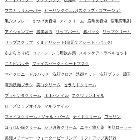
マスカラリムーバー
ピーリングジェル(スクラブ・ゴマージュ)
毛穴スプレー
まつげ美容液
アイクリーム
眉毛美容液
眉毛育毛剤
アイシャンプー
唇美容液
リップバーム
唇パック
リップクリーム
リップスクラブ
くまとりシート(目元ケアシート・パック)
あぶらとり紙
コットン
シミ用飲み薬
スキンケアトラベルセット
ニキビパッチ
フェイスパック・シートマスク
マイクロニードルパッチ
洗顔クロス
洗顔ネット
洗顔ブラシ
繭玉
電動洗顔ブラシ
美白クリーム
セラミドクリーム
プラセンタクリーム
ホホバオイル
スクワランオイル
ローズヒップオイル
マルラオイル
フェイスクリーム・ジェル・バーム
ナイトクリーム
ワセリン
ほうれい線クリーム
シワ改善クリーム
ニキビ塗り薬
美顔ローラー
美顔スチーマー
ウォーターピーリング
リフトアップ美顔器