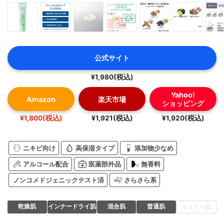
公式サイト
¥1,980(税込)
Yahoo!
Amazon
楽天市場
ショッピング
¥1,800(税込)
¥1,921(税込)
¥1,920(税込)
ニキビ向け
高保湿タイプ
添加物少なめ
アルコール配合
医薬部外品
無香料
ノンコメドジェニックテスト済
さらさら系
乾燥肌
インナードライ肌
混合肌
普通肌
オイリー肌