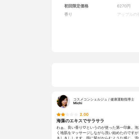
初回限定価格
6270円
香り
アップルの
全成分
水、オレフィ
ンNa、コ
ン、塩化N
ン、BG、]
a、リン酸、
ラベン
コスメコンシェルジュ / 健康運動指導士
Michi
2.00
海藻のエキスでサラサラ
わぁ、良い香り♡というのが使った第一印象。泡
く地肌をマッサージしながら洗い始めたのですが
きしきしします。指に髪がからむような感じ。洗