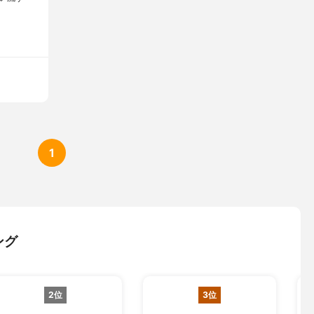
1
ング
2位
3位