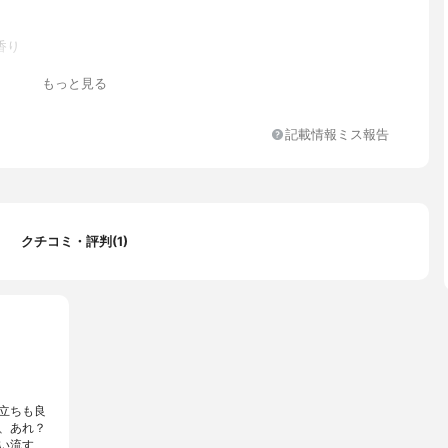
香り
ン(C14-16)スルホン酸Na、コカミドDEA、ココイルメチルタウリ
もっと見る
カミドプロピルベタイン、ポリクオタニウム-10、ラウリルベタイ
a、オキナワモズクエキス」、加水分解シルク、「加水分解コラーゲ
アモジメチコン、|(C12-14)、パレス-12、乳酸、香料、安息香酸N
記載情報ミス報告
フェノキシエタノール、「エタノール、EDTA-2、Na、メチルパ
クチコミ・評判(1)
立ちも良
、あれ？
い流す