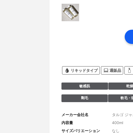
リキッドタイプ
通販品
敏感肌
乾
剛毛
軟毛・
メーカー会社名
タルゴ ジ
内容量
400ml
サイズバリエーション
なし