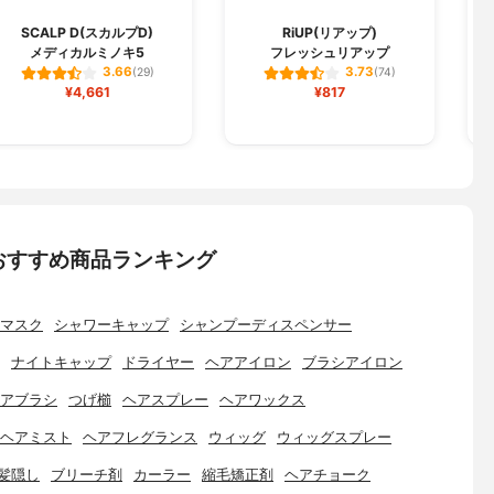
SCALP D(スカルプD)
RiUP(リアップ)
N
メディカルミノキ5
フレッシュリアップ
3.66
3.73
(29)
(74)
¥4,661
¥817
おすすめ商品ランキング
マスク
シャワーキャップ
シャンプーディスペンサー
ナイトキャップ
ドライヤー
ヘアアイロン
ブラシアイロン
アブラシ
つげ櫛
ヘアスプレー
ヘアワックス
ヘアミスト
ヘアフレグランス
ウィッグ
ウィッグスプレー
髪隠し
ブリーチ剤
カーラー
縮毛矯正剤
ヘアチョーク