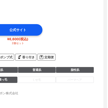
公式サイト
¥6,600(税込)
2個セット
ポンプ式
香り付き
定期便
燥肌
普通肌
脂性肌
猫っ毛
くせ毛
パーマヘア
ャポン株式会社