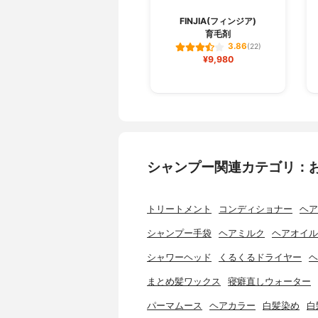
FINJIA(フィンジア)
育毛剤
3.86
(22)
¥9,980
シャンプー関連カテゴリ：
トリートメント
コンディショナー
ヘア
シャンプー手袋
ヘアミルク
ヘアオイル
シャワーヘッド
くるくるドライヤー
ヘ
まとめ髪ワックス
寝癖直しウォーター
パーマムース
ヘアカラー
白髪染め
白