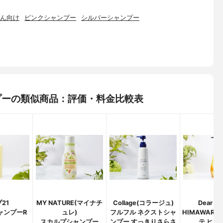
ん向け
ピンクシャンプー
シルバーシャンプー
ャンプーの類似商品：評価・料金比較表
21
MY NATURE(マイナチ
Collage(コラージュ)
Dear Be
ャンプーR
ュレ)
フルフル ネクストシャ
HIMAWARI
スカルプシャンプー
ンプー すっきりさらさ
テ ヒマ