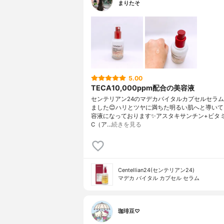
ルアミノ酪
まりたそ
チン、ビサ
トール、ト
P、コレス-
(CI774
ール
5.00
TECA10,000ppm配合の美容液
センテリアン24のマデカバイタルカプセルセラ
ました😊ハリとツヤに満ちた明るい肌へと導い
容液になっております✨アスタキサンチン+ビタ
C（ア…
続きを見る
Centellian24(センテリアン24)
マデカ バイタル カプセル セラム
珈琲豆♡