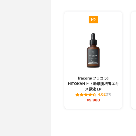
1位
fracora(フラコラ)
HITOKAN ヒト幹細胞培養エキ
ス原液 LP
4.02
(17)
¥5,980