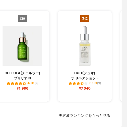
2位
3位
CELLULA(チェルラー)
DUO(デュオ)
ブリリオ N
ザ リペアショット
フ
4.01
3.99
(9)
(3)
¥1,996
¥7,040
美容液ランキングをもっと見る