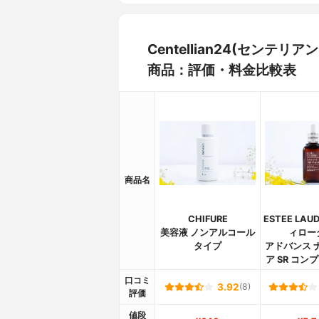
Centellian24(センテ
商品：評価・料金比較表
商品名
CHIFURE
ESTEE LA
美容液 ノンアルコール
ィロー
タイプ
アドバンス 
ア SR コン
口コミ
3.92
(8)
評価
値段