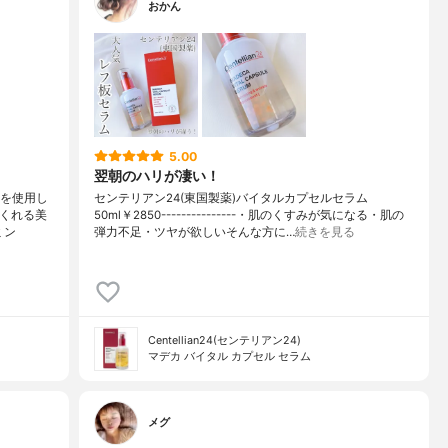
酸ウレア、トコフェロール、スクワラン、塩化Mg、アスタキサン
おかん
ボロール、 マルトデキストリン、加水分解エラスチン、無水キシリ
リ(カプリル酸/カプリン酸)グリセリル、グルコース、セラミドN
24、 コレステロール、キサンタンガム、EDTA-2Na、黄色酸化鉄
92)、赤色酸化鉄(CI77491)、カプリリルグリコール、リモネン、リナロ
5.00
翌朝のハリが凄い！
ムを使用し
センテリアン24(東国製薬)バイタルカプセルセラム
てくれる美
50ml￥2850---------------・肌のくすみが気になる・肌の
ミン
弾力不足・ツヤが欲しいそんな方に…
続きを見る
Centellian24(センテリアン24)
マデカ バイタル カプセル セラム
メグ