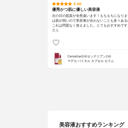
5.00
優秀かつ肌に優しい美容液
次の日の肌質が全然違います！もちもちになります(๑˃
は肌が弱いので美容液が合わないことも多々ある
これは問題なく使えました。とてもおすすめです
見る
Centellian24(センテリアン24)
マデカ バイタル カプセル セラム
美容液おすすめランキング