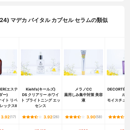
リアン24) マデカ バイタル カプセル セラムの類似
UDER(エステ
Kiehl’s(キールズ)
メラノCC
DECORTÉ
ダー)
DS クリアリー ホワイ
薬用しみ集中対策 美容
ルテ
ナイト リペ
ト ブライトニング エッ
液
モイスチュア
プレックスⅡ
センス
ム
3.92
(17)
3.92
(26)
3.90
(58)