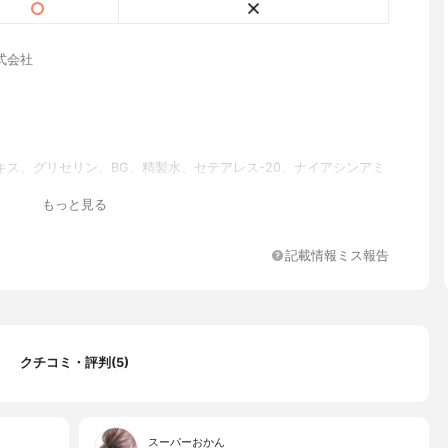
式会社
キス、グリセリン、BG、精製水、セテアレス-20、ナイアシンアミ
ンジオール、水添レシチン、1,2-ヘキサンジオール、 ツボクサ葉エ
もっと見る
ャカエキス、サトウキビエキス、ベルガモット果実油、トチャカ、
油、オレンジ果皮油、ヘマトコッカスプルピアリス油、 ホホバ種子
解コラーゲン、トマト果実エキス、加水分解野菜タンパク、キシリ
記載情報ミス報告
シド、キシリトール、アーモンドエキス、 リモニアアシジシマエキ
キス、イチジク果実エキス、イチョウ種子エキス、マグワ果実エキ
果実エキス、ラベンダーエキス、 ハナハッカ花/葉/茎エキス、ロー
ス、タチジャコウソウエキス、ペンチレングリコール、(C12-14)
2、パンテノール、 アシアチコシド、(アクリロイルジメチルタウリン
ム/VP)コポリマー、マデカシン酸、(アクリレーツ/アクリル酸アル
クチコミ・評判(5)
-30)) クロスポリマー、ポリアクリル酸Na、トロメタミン、アデノシ
ヘキシルグリセリン、カンテン、ジェランガム、アシアチン酸、 ジ
チドジアミノブチロイルベンジルアミド、パルミトイルトリペプチ
スコルビン酸、 トリフルオロ酢酸テトラデシルアミノブチロイルバリ
スーパーおかん