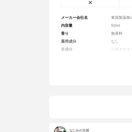
メーカー会社名
東国製薬株
内容量
50ml
香り
無香料
薬用成分
なし
全成分
ツボクサエ
ド、プロパ
キス、トチ
ラベンダー
油、加水分
チルグルコ
ス、酵母エ
ス、ザクロ
ズマリーエキ
パレス-1
アンモニウ
キル(C10
ン、エチル
酢酸ジペプ
ド-5、ア
なにわの主婦