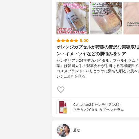
5.00
オレンジカプセルが特徴の贅沢な美容液! 
ン・キメ・ツヤなどの肌悩みをケア
センテリアン24マデカバイタルカプセルセラム
薬」は韓国大手の製薬会社が手掛ける高機能性ド
コスメブランド✨ハリとツヤに満ちた明るい肌へ
レン…
続きを見る
Centellian24(センテリアン24)
マデカ バイタル カプセル セラム
肩せ