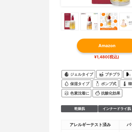
Amazon
¥1,480(税込)
ジェルタイプ
プチプラ
保湿タイプ
ポンプ式
韓
色素沈着に
抗酸化効果
乾燥肌
インナードライ肌
アレルギーテスト済み
パ