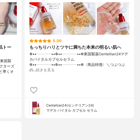
5.00
肌トー
もっちりハリとツヤに満ちた本来の明るい肌へ
✼••┈┈┈┈••✼••┈┈┈┈••✼東国製薬Centellian24マデ
カバイタルカプセルセラム
「東国製
✼••┈┈┈┈••✼••┈┈┈┈••✼〈商品特徴〉＼つぶつぶ
クターズ
の…
続きを見る
と導くオ
Centellian24(センテリアン24)
マデカ バイタル カプセル セラム