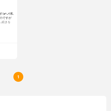
̵ᴗ˂̵)私
のですが
…
続きを
1