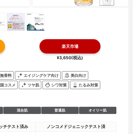
楽天市場
¥3,650(税込)
無香料
エイジングケア向け
美白向け
国コスメ
ツヤ肌
シワ対策
たるみ対策
混合肌
普通肌
オイリー肌
ッチテスト済み
ノンコメドジェニックテスト済