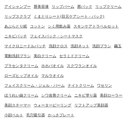
アイシャンプー
唇美容液
リップバーム
唇パック
リップクリーム
リップスクラブ
くまとりシート(目元ケアシート・パック)
あぶらとり紙
コットン
シミ用飲み薬
スキンケアトラベルセット
ニキビパッチ
フェイスパック・シートマスク
マイクロニードルパッチ
洗顔クロス
洗顔ネット
洗顔ブラシ
繭玉
電動洗顔ブラシ
美白クリーム
セラミドクリーム
プラセンタクリーム
ホホバオイル
スクワランオイル
ローズヒップオイル
マルラオイル
フェイスクリーム・ジェル・バーム
ナイトクリーム
ワセリン
ほうれい線クリーム
シワ改善クリーム
ニキビ塗り薬
美顔ローラー
美顔スチーマー
ウォーターピーリング
リフトアップ美顔器
小顔ベルト
毛穴吸引器
かっさプレート