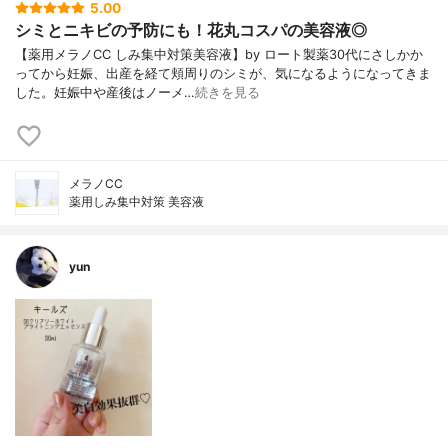
5.00
シミとニキビの予防にも！花丸コスパの美容液◎
【薬用メラノCC しみ集中対策美容液】by ロート製薬30代にさしかか
ってから妊娠、出産を経て頬周りのシミが、気になるようになってきま
した。妊娠中や産後はノーメ…
続きを見る
メラノCC
薬用しみ集中対策 美容液
yun