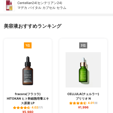
Centellian24(センテリアン24)
マデカ バイタル カプセル セラム
美容液おすすめランキング
1位
2位
fracora(フラコラ)
CELLULA(チェルラー)
HITOKAN ヒト幹細胞培養エキ
ブリリオ N
ス原液 LP
4.01
(9)
¥1,996
4.02
(17)
¥5,980