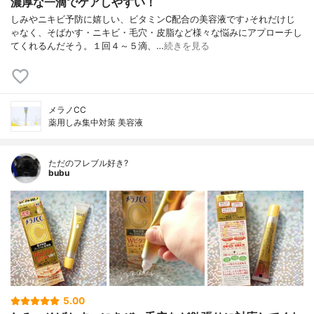
濃厚な一滴でケアしやすい！
しみやニキビ予防に嬉しい、ビタミンC配合の美容液です♪それだけじ
ゃなく、そばかす・ニキビ・毛穴・皮脂など様々な悩みにアプローチし
てくれるんだそう。１回４～５滴、…
続きを見る
メラノCC
薬用しみ集中対策 美容液
ただのフレブル好き?
bubu
5.00