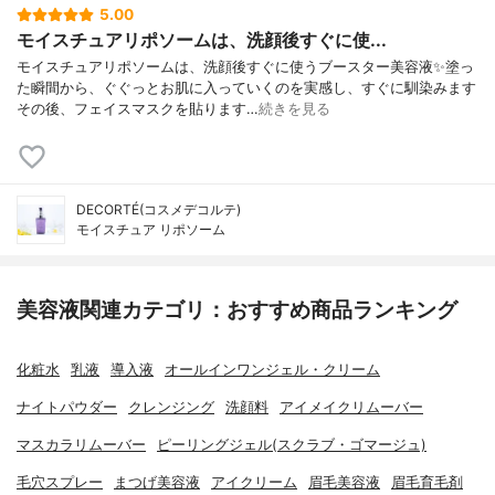
5.00
モイスチュアリポソームは、洗顔後すぐに使...
モイスチュアリポソームは、洗顔後すぐに使うブースター美容液✨塗っ
た瞬間から、ぐぐっとお肌に入っていくのを実感し、すぐに馴染みます
その後、フェイスマスクを貼ります…
続きを見る
DECORTÉ(コスメデコルテ)
モイスチュア リポソーム
美容液関連カテゴリ：おすすめ商品ランキング
化粧水
乳液
導入液
オールインワンジェル・クリーム
ナイトパウダー
クレンジング
洗顔料
アイメイクリムーバー
マスカラリムーバー
ピーリングジェル(スクラブ・ゴマージュ)
毛穴スプレー
まつげ美容液
アイクリーム
眉毛美容液
眉毛育毛剤