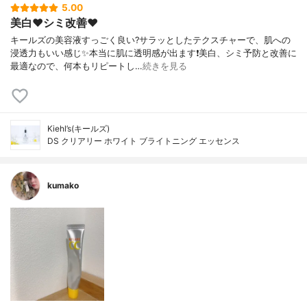
5.00
美白❤️シミ改善❤️
キールズの美容液すっごく良い?サラッとしたテクスチャーで、肌への
浸透力もいい感じ✨本当に肌に透明感が出ます❗️美白、シミ予防と改善に
最適なので、何本もリピートし…
続きを見る
Kiehl’s(キールズ)
DS クリアリー ホワイト ブライトニング エッセンス
kumako