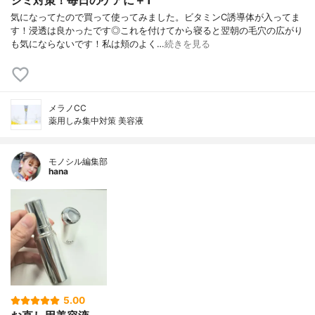
シミ対策！毎日のケアに＋1
気になってたので買って使ってみました。ビタミンC誘導体が入ってま
す！浸透は良かったです◎これを付けてから寝ると翌朝の毛穴の広がり
も気にならないです！私は頬のよく…
続きを見る
メラノCC
薬用しみ集中対策 美容液
モノシル編集部
hana
5.00