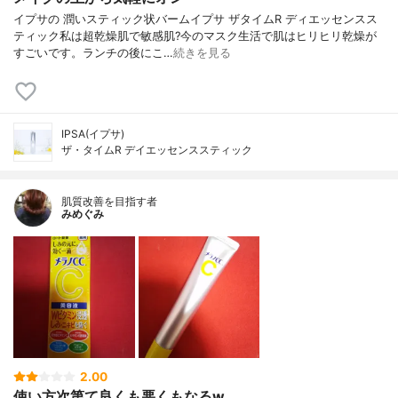
イプサの 潤いスティック状バームイプサ ザタイムR ディエッセンスス
ティック私は超乾燥肌で敏感肌?今のマスク生活で肌はヒリヒリ乾燥が
すごいです。ランチの後にこ…
続きを見る
IPSA(イプサ)
ザ・タイムR デイエッセンススティック
肌質改善を目指す者
みめぐみ
2.00
使い方次第て良くも悪くもなるw