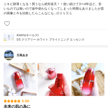
ニキビ跡薄くなる！買うなら絶対楽天！！使い続けて3〜4年ほど。安
いものでは無いので途中使わなくなってしまった時期もありましたが昔
の画像と今を比較したらこんなにも…
続きを見る
Kiehl’s(キールズ)
DS クリアリー ホワイト ブライトニング エッセンス
日高あき
5.00
未来の肌の為に