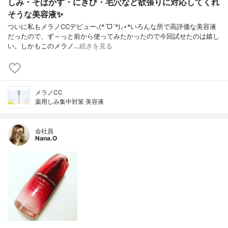
しみ・そばかす・にきび・毛穴など欲張りに対応してくれ
そうな美容液✨
ついに私もメラノCCデビュー⸜(*ˊᗜˋ*)⸝⋆*いろんな所で高評価な美容液
だったので、ず～っと前から使ってみたかったので今回試せたのは嬉し
い。しかもこのメラノ…
続きを見る
メラノCC
薬用しみ集中対策 美容液
会社員
Nana.O