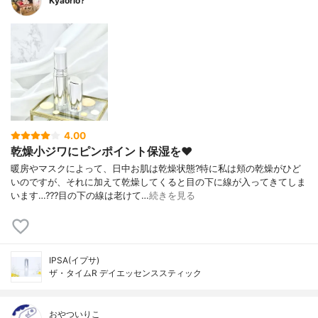
Kyaorio?
4.00
乾燥小ジワにピンポイント保湿を❤️
暖房やマスクによって、日中お肌は乾燥状態?特に私は頬の乾燥がひど
いのですが、それに加えて乾燥してくると目の下に線が入ってきてしま
います…???目の下の線は老けて…
続きを見る
IPSA(イプサ)
ザ・タイムR デイエッセンススティック
おやついりこ