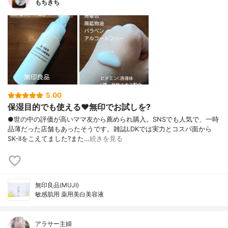
もちきち
5.00
保湿目的でも使える♥️無印でお試しを?
●世の中の評価が高いママ友から薦められ購入。SNSでも人気で、一時
品薄だった店舗もあったそうです。雑誌LDKでは実力とコスパ面から
SK-IIをこえてました?また…
続きを見る
無印良品(MUJI)
敏感肌用 薬用美白美容液
アラサー主婦