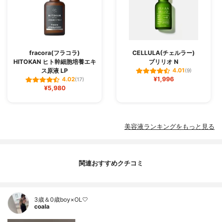
fracora(フラコラ)
CELLULA(チェルラー)
HITOKAN ヒト幹細胞培養エキ
ブリリオ N
ス原液 LP
4.01
(9)
¥1,996
4.02
(17)
¥5,980
美容液ランキングをもっと見る
関連おすすめクチコミ
3歳＆0歳boy×OL🤍
coala