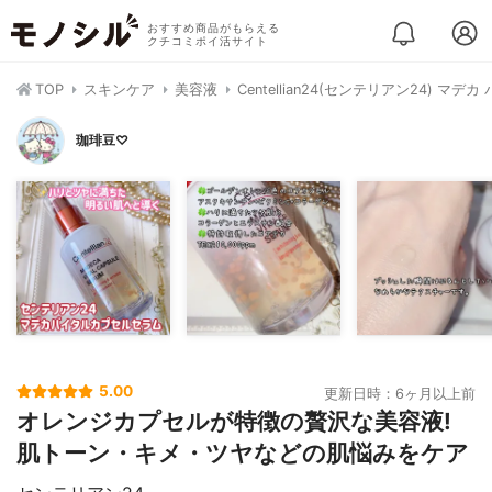
おすすめ商品がもらえる
クチコミポイ活サイト
TOP
スキンケア
美容液
Centellian24(センテリアン24) マ
珈琲豆♡
5.00
更新日時：6ヶ月以上前
オレンジカプセルが特徴の贅沢な美容液!
肌トーン・キメ・ツヤなどの肌悩みをケア