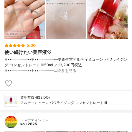
5.00
使い続けたい美容液♡
✼••┈┈┈┈••✼••┈┈┈┈••✼資生堂アルティミューン パワライジン
グ コンセントレート Ⅲ50ml ／13,200円税込
✼••┈┈┈┈••✼••┈┈┈┈…
続きを見る
資生堂(SHISEIDO)
アルティミューン パワライジング コンセントレート III
エステティシャン
kou.2625