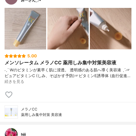
みーさん¨̮⸝⋆
5.00
メンソレータム メラノCC 薬用しみ集中対策美容液
˗ˏˋ Wのビタミンが素早く肌に浸透。 透明感のある肌へ導く美容液 ˎˊ˗☞
ピュアビタミンC (しみ、そばかす予防)☞ビタミンE誘導体 (血行促進…
続きを見る
メラノCC
薬用しみ集中対策 美容液
hiii