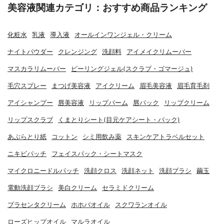
美容液関連カテゴリ：おすすめ商品ランキング
化粧水
乳液
導入液
オールインワンジェル・クリーム
ナイトパウダー
クレンジング
洗顔料
アイメイクリムーバー
マスカラリムーバー
ピーリングジェル(スクラブ・ゴマージュ)
毛穴スプレー
まつげ美容液
アイクリーム
眉毛美容液
眉毛育毛剤
アイシャンプー
唇美容液
リップバーム
唇パック
リップクリーム
リップスクラブ
くまとりシート(目元ケアシート・パック)
あぶらとり紙
コットン
シミ用飲み薬
スキンケアトラベルセット
ニキビパッチ
フェイスパック・シートマスク
マイクロニードルパッチ
洗顔クロス
洗顔ネット
洗顔ブラシ
繭玉
電動洗顔ブラシ
美白クリーム
セラミドクリーム
プラセンタクリーム
ホホバオイル
スクワランオイル
ローズヒップオイル
マルラオイル