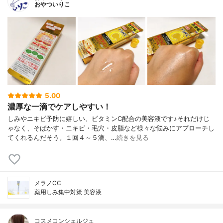
おやついりこ
5.00
濃厚な一滴でケアしやすい！
しみやニキビ予防に嬉しい、ビタミンC配合の美容液です♪それだけじ
ゃなく、そばかす・ニキビ・毛穴・皮脂など様々な悩みにアプローチし
てくれるんだそう。１回４～５滴、…
続きを見る
メラノCC
薬用しみ集中対策 美容液
コスメコンシェルジュ