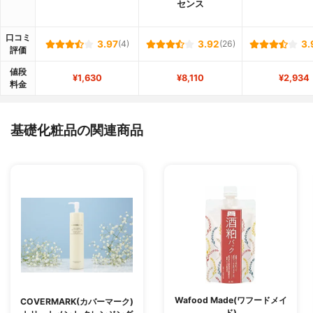
センス
口コミ
3.97
(4)
3.92
(26)
3.
評価
値段
¥1,630
¥8,110
¥2,934
料金
基礎化粧品の関連商品
Wafood Made(ワフードメイ
COVERMARK(カバーマーク)
ド)