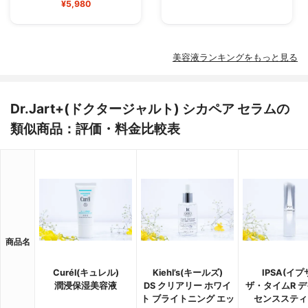
¥5,980
美容液ランキングをもっと見る
Dr.Jart+(ドクタージャルト) シカペア セラムの
類似商品：評価・料金比較表
商品名
Curél(キュレル)
Kiehl’s(キールズ)
IPSA(イプ
潤浸保湿美容液
DS クリアリー ホワイ
ザ・タイムR 
ト ブライトニング エッ
センススティ