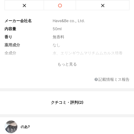
メーカー会社名
Have&Be co., Ltd.
内容量
50ml
香り
無香料
薬用成分
なし
全成分
水、エリンギウムマリチムムカルス培養
液、DPG、グリセリン、BG、プロパンジオ
もっと見る
ール、セイヨウノコギリソウ油、ドクダミ
エキス、セイヨウヒイラギ葉エキス、1,2-ヘ
キサンジオール、ナイアシンアミド、トチ
記載情報ミス報告
ャカエキス、サトウキビエキス、ストレプ
トコッカスサーモフィルス培養物、セイヨ
ウキズタ葉/茎エキス、メリアアザジラクタ
葉エキス、ラベンダー油、メリアアザジラ
クチコミ・評判(2)
クタ花エキス、ベルガモット果実油、カカ
オエキス、ツボクサ葉エキス、ツボクサエ
キス、パンテノール、トロメタミン、マデ
カッソシド、エチルヘキシルグリセリン、
のあ?
アデノシン、DNA、アシアチコシド、デキ
ストリン、アシアチン酸、マデカシン酸、