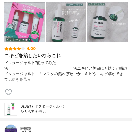
塩化Ca、硫酸Mg、カルボマー、キサンタン
ガム、EDTA-2Na
4.00
ニキビを治したいならこれ
ドクタージャルト?使ってみた
୨୧┈┈┈┈┈┈┈┈┈┈┈┈┈┈┈┈┈୨୧ニキビと美白にも効くと噂の
ドクタージャルト！！マスクの蒸れぼせいかニキビやニキビ跡ができ
て…
続きを見る
Dr.Jart+(ドクタージャルト)
シカペア セラム
医療職