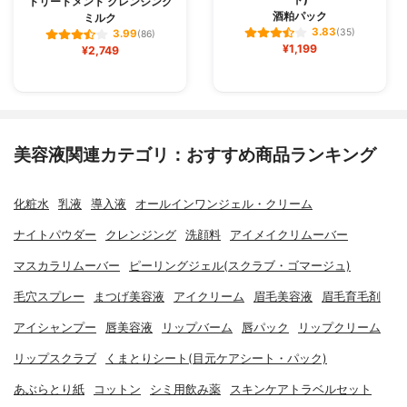
トリートメント クレンジング
酒粕パック
ミルク
3.83
(35)
3.99
(86)
¥1,199
¥2,749
美容液関連カテゴリ：おすすめ商品ランキング
化粧水
乳液
導入液
オールインワンジェル・クリーム
ナイトパウダー
クレンジング
洗顔料
アイメイクリムーバー
マスカラリムーバー
ピーリングジェル(スクラブ・ゴマージュ)
毛穴スプレー
まつげ美容液
アイクリーム
眉毛美容液
眉毛育毛剤
アイシャンプー
唇美容液
リップバーム
唇パック
リップクリーム
リップスクラブ
くまとりシート(目元ケアシート・パック)
あぶらとり紙
コットン
シミ用飲み薬
スキンケアトラベルセット