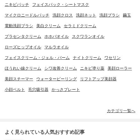
ニキビパッチ
フェイスパック・シートマスク
マイクロニードルパッチ
洗顔クロス
洗顔ネット
洗顔ブラシ
繭玉
電動洗顔ブラシ
美白クリーム
セラミドクリーム
プラセンタクリーム
ホホバオイル
スクワランオイル
ローズヒップオイル
マルラオイル
フェイスクリーム・ジェル・バーム
ナイトクリーム
ワセリン
ほうれい線クリーム
シワ改善クリーム
ニキビ塗り薬
美顔ローラー
美顔スチーマー
ウォーターピーリング
リフトアップ美顔器
小顔ベルト
毛穴吸引器
かっさプレート
カテゴリ一覧へ
よく見られている人気おすすめ記事