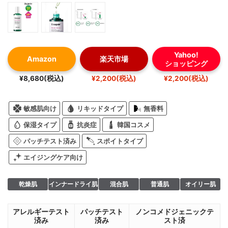
Yahoo!
Amazon
楽天市場
ショッピング
¥8,680(税込)
¥2,200(税込)
¥2,200(税込)
敏感肌向け
リキッドタイプ
無香料
保湿タイプ
抗炎症
韓国コスメ
パッチテスト済み
スポイトタイプ
エイジングケア向け
乾燥肌
インナードライ肌
混合肌
普通肌
オイリー肌
アレルギーテスト
パッチテスト
ノンコメドジェニックテ
済み
済み
スト済