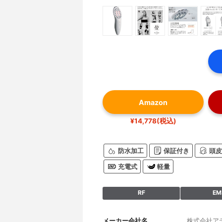
Amazon
¥14,778(税込)
防水加工
保証付き
頭皮
充電式
軽量
RF
EM
メーカー会社名
株式会社ア