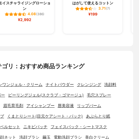
モイスチャライジングローショ
はがして使えるコットン
ス
ン
3.71
(7)
¥199
4.08
(386)
¥2,992
テゴリ：おすすめ商品ランキング
ンワンジェル・クリーム
ナイトパウダー
クレンジング
洗顔料
バー
ピーリングジェル(スクラブ・ゴマージュ)
毛穴スプレー
眉毛育毛剤
アイシャンプー
唇美容液
リップバーム
ブ
くまとりシート(目元ケアシート・パック)
あぶらとり紙
ベルセット
ニキビパッチ
フェイスパック・シートマスク
顔ネット
洗顔ブラシ
繭玉
電動洗顔ブラシ
美白クリーム