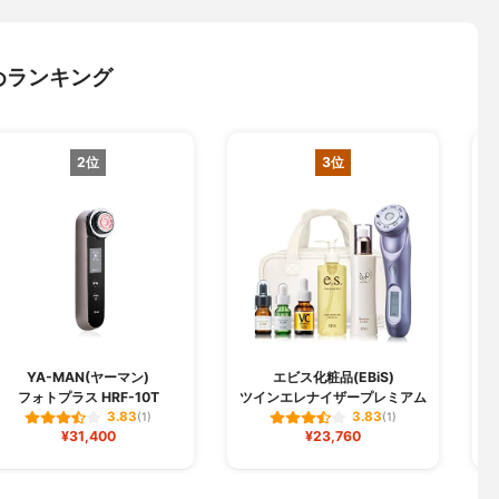
めランキング
2位
3位
YA-MAN(ヤーマン)
エビス化粧品(EBiS)
フォトプラス HRF-10T
ツインエレナイザープレミアム
3.83
3.83
(1)
(1)
¥31,400
¥23,760