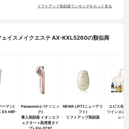
リフトアップ美顔器ランキングをもっと見る
 フェイスメイクエステ AX-KXL5260の類似商
(ヤーマン)
Panasonic(パナソニッ
NEWA LIFT(ニューアリ
エビス化粧品(
EX HRF-
ク)
フト)
ツインエレ
導入美顔器 イオンエフ
リフトアップ美顔器
レミ
ェクター <高浸透タイ
プ> EH-ST97