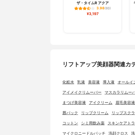
ザ・タイムR アクア
3.98
(93)
¥3,197
リフトアップ美顔器関連カ
化粧水
乳液
美容液
導入液
オールイ
アイメイクリムーバー
マスカラリムー
まつげ美容液
アイクリーム
眉毛美容液
唇パック
リップクリーム
リップスクラ
コットン
シミ用飲み薬
スキンケアトラ
マイクロニードルパッチ
洗顔クロス
洗