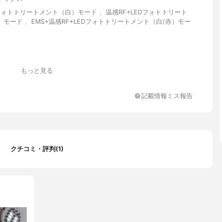
Dフォトトリートメント（白）モード 、温感RF+LEDフォトトリート
モード 、EMS+温感RF+LEDフォトトリートメント（白/赤）モー
もっと見る
ACアダブター含まず)
記載情報ミス報告
×H50mm
0V
クチコミ・評判(1)
ター、USBケーブル、掃除用ブラシ