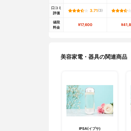
口コミ
3.71
(3)
評価
値段
¥17,600
¥41,
料金
美容家電・器具の関連商品
IPSA(イプサ)