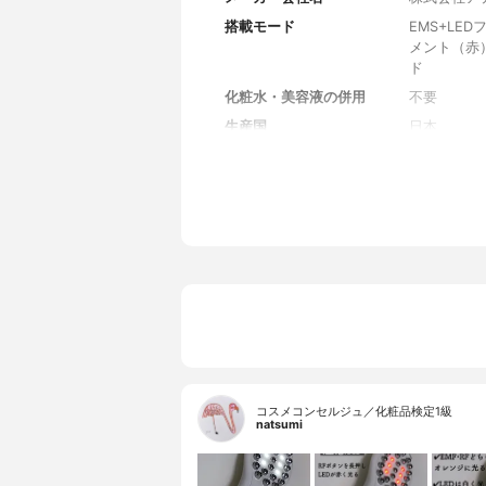
搭載モード
EMS+LE
メント（赤）
ド
化粧水・美容液の併用
不要
生産国
日本
カラー
ホワイト
重さ
約170g(
サイズ
W75×L210
電源
コンセント
電源電圧
AC100~24
充電時間
約90分
付属品
ACアダブ
コスメコンセルジュ／化粧品検定1級
natsumi