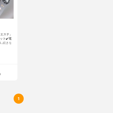
クエステ」
ット✔️電
…
続きを
0
1