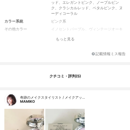
ッド、エレガントピンク、ノーブルピン
ク、クラシカルレッド、ペタルピンク、ヌ
ーディコーラル
カラー系統
ピンク系
その他カラー
イノセントパープル、ヴィンテージオーキ
ッド、エレガントピンク、ノーブルピン
もっと見る
ク、クラシカルレッド、ペタルピンク、ヌ
ーディコーラル
メーカー会社名
株式会社コーセー
記載情報ミス報告
内容量
4.6g
香り
グリーンフローラルアンバーの香り
クチコミ・評判(5)
原産国
日本
奇跡のメイクスタイリスト / メイクアッ…
MAMIKO