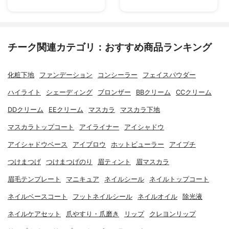
チーク関連カテゴリ：おすすめ商品ランキング
化粧下地
ファンデーション
コンシーラー
フェイスパウダー
ハイライト
シェーディング
ブロンザー
BBクリーム
CCクリーム
DDクリーム
EEクリーム
マスカラ
マスカラ下地
マスカラトップコート
アイライナー
アイシャドウ
アイシャドウベース
アイブロウ
ホットビューラー
アイプチ
つけまつげ
つけまつげのり
眉ティント
眉マスカラ
眉毛テンプレート
マニキュア
ネイルシール
ネイルトップコート
ネイルベースコート
フットネイルシール
ネイルオイル
除光液
ネイルケアセット
爪やすり・爪磨き
リップ
クレヨンリップ