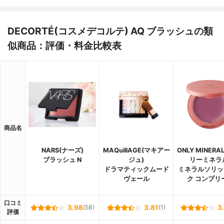
DECORTÉ(コスメデコルテ) AQ ブラッシュの類
似商品：評価・料金比較表
商品名
NARS(ナーズ)
MAQuillAGE(マキアー
ONLY MINERA
ブラッシュ N
ジュ)
リーミネラ
ドラマティックムード
ミネラルソリッ
ヴェール
ク コンプリ
口コミ
3.98
(58)
3.81
(1)
3
評価