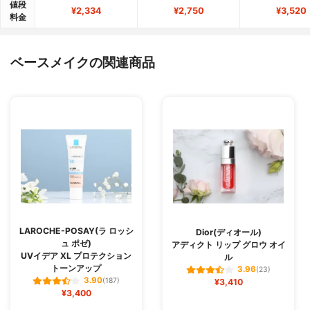
値段
¥2,334
¥2,750
¥3,520
料金
ベースメイクの関連商品
LAROCHE-POSAY(ラ ロッシ
Dior(ディオール)
ュ ポゼ)
アディクト リップ グロウ オイ
UVイデア XL プロテクション
ル
トーンアップ
3.96
(23)
3.90
(187)
¥3,410
¥3,400