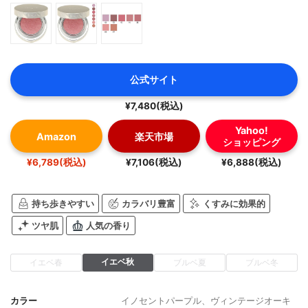
公式サイト
¥7,480(税込)
Yahoo!
Amazon
楽天市場
ショッピング
¥6,789(税込)
¥7,106(税込)
¥6,888(税込)
持ち歩きやすい
カラバリ豊富
くすみに効果的
ツヤ肌
人気の香り
イエベ秋
イエベ春
ブルベ夏
ブルベ冬
カラー
イノセントパープル、ヴィンテージオーキ