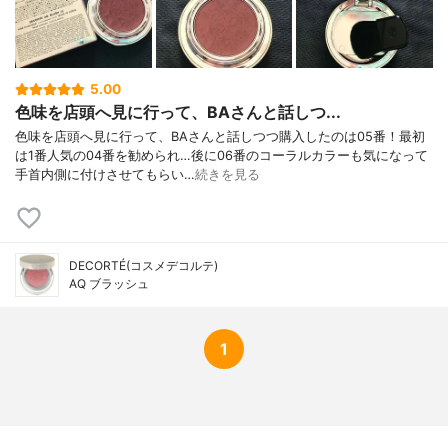
5.00
色味を店頭へ見に行って、BAさんと話しつ...
色味を店頭へ見に行って、BAさんと話しつつ購入したのは05番！最初
は1番人気の04番を勧められ…後に06番のコーラルカラーも気になって
手首内側に付けさせてもらい…
続きを見る
DECORTÉ(コスメデコルテ)
AQ ブラッシュ
1