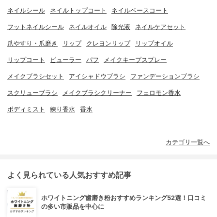
ネイルシール
ネイルトップコート
ネイルベースコート
フットネイルシール
ネイルオイル
除光液
ネイルケアセット
爪やすり・爪磨き
リップ
クレヨンリップ
リップオイル
リップコート
ビューラー
パフ
メイクキープスプレー
メイクブラシセット
アイシャドウブラシ
ファンデーションブラシ
スクリューブラシ
メイクブラシクリーナー
フェロモン香水
ボディミスト
練り香水
香水
カテゴリ一覧へ
よく見られている人気おすすめ記事
ホワイトニング歯磨き粉おすすめランキング52選！口コミ
の多い市販品を中心に