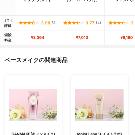
口コミ
3.98
(51)
3.77
(14)
3
評価
値段
¥3,364
¥7,010
¥6,160
料金
ベースメイクの関連商品
CANMAKE(キャンメイク)
Moist Labo(モイストラボ)