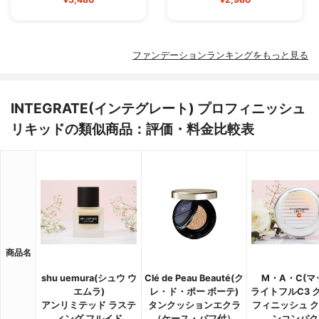
ファンデーションランキングをもっと見る
INTEGRATE(インテグレート) プロフィニッシュ
リキッドの類似商品：評価・料金比較表
商品名
shu uemura(シュウ ウ
Clé de Peau Beauté(ク
M・A・C(マ
エムラ)
レ・ド・ポー ボーテ)
ライトフルC3 
アンリミテッド ラステ
タンクッションエクラ
フィニッシュ 
ィング フルイド
（ケース・パフ付）
ンコンパク