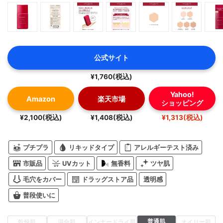
公式サイト
¥1,760(税込)
Yahoo!
Amazon
楽天市場
ショッピング
¥2,100(税込)
¥1,408(税込)
¥1,313(税込)
プチプラ
リキッドタイプ
アレルギーテスト済み
市販品
UVカット
無香料
ツヤ肌
毛穴をカバー
ドラッグストア品
透明感
普段使いに
普通肌
乾燥肌
混合肌
インナードライ肌
オイリー肌