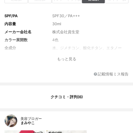
SPF/PA
SPF30／PA+++
内容量
30ml
メーカー会社名
株式会社資生堂
カラー展開数
4色
全成分
水、ジメチコン、酸化チタン、エタノー
ル、メトキシケイヒ酸エチルヘキシル、Ｐ
もっと見る
ＥＧ－９ポリジメチルシロキシエチルジメ
チコン、グリセリン、トリフルオロアルキ
ルジメチルトリメチルシロキシケイ酸、リ
記載情報ミス報告
ンゴ酸ジイソステアリル、ビスブチルジメ
チコンポリグリセリル－３、セスキイソス
テアリン酸ソルビタン、ジフェニルシロキ
シフェニルトリメチコン、塩化Ｎａ、エリ
クチコミ・評判(6)
スリトール、ＰＥＧ／ＰＰＧ－１４／７ジ
メチルエーテル、ＰＥＧ／ＰＰＧ－１７／
４ジメチルエーテル、ラウロイルグルタミ
ン酸ジ（フィトステリル／オクチルドデシ
美容ブロガー
ル）、メタクリル酸メチルクロスポリマ
まみやこ
ー、ＤＰＧ、水酸化Ａｌ、ＥＤＴＡ－３Ｎ
ａ、ステアリン酸、テトラヒドロテトラメ