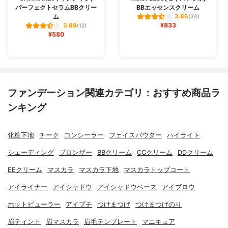
パーフェクトセラムBBクリー
BBエッセンスクリーム
ム
3.86
(33)
¥833
3.88
(12)
¥580
ファンデーション関連カテゴリ：おすすめ商品ラ
ンキング
化粧下地
チーク
コンシーラー
フェイスパウダー
ハイライト
シェーディング
ブロンザー
BBクリーム
CCクリーム
DDクリーム
EEクリーム
マスカラ
マスカラ下地
マスカラトップコート
アイライナー
アイシャドウ
アイシャドウベース
アイブロウ
ホットビューラー
アイプチ
つけまつげ
つけまつげのり
眉ティント
眉マスカラ
眉毛テンプレート
マニキュア