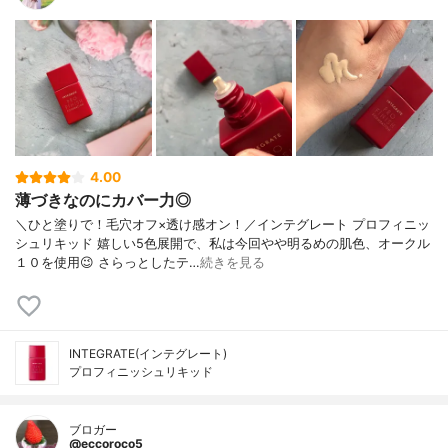
4.00
薄づきなのにカバー力◎
＼ひと塗りで！毛穴オフ×透け感オン！／インテグレート プロフィニッ
シュリキッド 嬉しい5色展開で、私は今回やや明るめの肌色、オークル
１０を使用😉 さらっとしたテ…
続きを見る
INTEGRATE(インテグレート)
プロフィニッシュリキッド
ブロガー
@eccoroco5