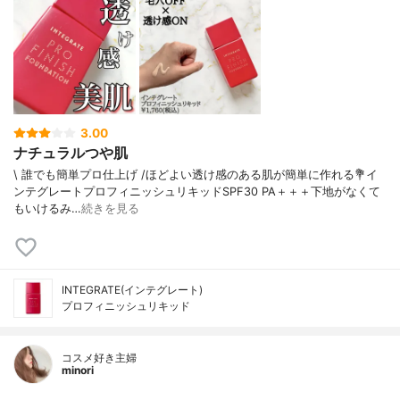
チルシクロテトラシロキサン、ＢＨＴ、テ
トラデセン、シリカ、トコフェロール、ミ
リスチン酸Ｍｇ、（ビニルジメチコン／メ
チコンシルセスキオキサン）クロスポリマ
ー、ピロ亜硫酸Ｎａ、タルク、トリエトキ
シカプリリルシラン、ハイドロゲンジメチ
コン、フェノキシエタノール、硫酸Ｂａ、
3.00
酸化鉄
ナチュラルつや肌
\ 誰でも簡単プロ仕上げ /⁡⁡ほどよい透け感のある肌が簡単に作れる⁡⁡💐イ
ンテグレートプロフィニッシュリキッド⁡⁡SPF30 PA＋＋＋下地がなくて
もいけるみ…
続きを見る
INTEGRATE(インテグレート)
プロフィニッシュリキッド
コスメ好き主婦
minori