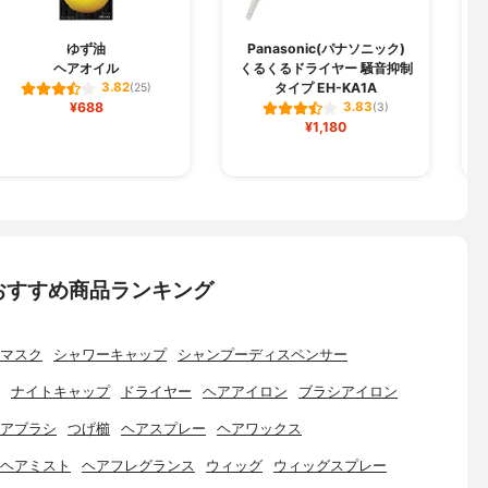
ゆず油
Panasonic(パナソニック)
ヘアオイル
くるくるドライヤー 騒音抑制
タイプ EH-KA1A
3.82
(25)
¥688
3.83
(3)
¥1,180
おすすめ商品ランキング
マスク
シャワーキャップ
シャンプーディスペンサー
ナイトキャップ
ドライヤー
ヘアアイロン
ブラシアイロン
アブラシ
つげ櫛
ヘアスプレー
ヘアワックス
ヘアミスト
ヘアフレグランス
ウィッグ
ウィッグスプレー