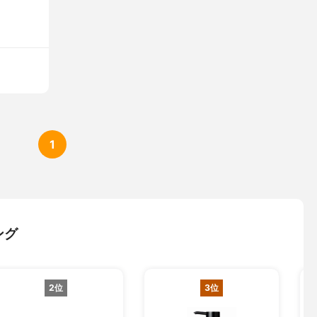
1
ング
2位
3位