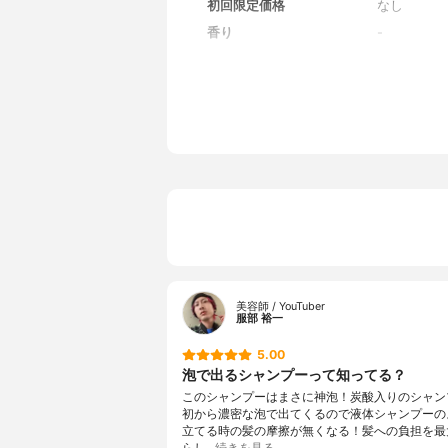
初回限定価格
なし
香り
-
全成分
-
美容師 / YouTuber
服部 裕一
5.00
泡で出るシャンプーって知ってる？
このシャンプーはまさに神泡！炭酸入りのシャン
初から濃密な泡で出てくるので液体シャンプーの
立てる時の髪の摩擦が無くなる！髪への負担を最
らし…
続きを見る