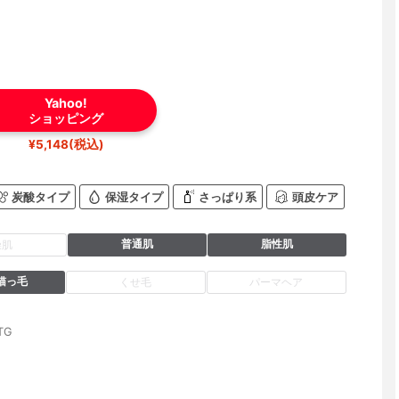
Yahoo!
ショッピング
¥5,148(税込)
炭酸タイプ
保湿タイプ
さっぱり系
頭皮ケア
普通肌
脂性肌
燥肌
猫っ毛
くせ毛
パーマヘア
TG