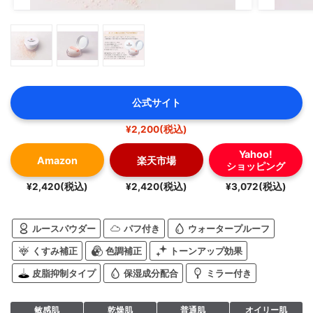
公式サイト
¥2,200(税込)
Yahoo!
Amazon
楽天市場
ショッピング
¥2,420(税込)
¥2,420(税込)
¥3,072(税込)
ルースパウダー
パフ付き
ウォータープルーフ
くすみ補正
色調補正
トーンアップ効果
皮脂抑制タイプ
保湿成分配合
ミラー付き
敏感肌
乾燥肌
普通肌
オイリー肌