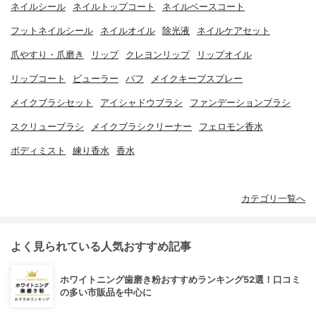
ネイルシール
ネイルトップコート
ネイルベースコート
フットネイルシール
ネイルオイル
除光液
ネイルケアセット
爪やすり・爪磨き
リップ
クレヨンリップ
リップオイル
リップコート
ビューラー
パフ
メイクキープスプレー
メイクブラシセット
アイシャドウブラシ
ファンデーションブラシ
スクリューブラシ
メイクブラシクリーナー
フェロモン香水
ボディミスト
練り香水
香水
カテゴリ一覧へ
よく見られている人気おすすめ記事
ホワイトニング歯磨き粉おすすめランキング52選！口コミ
の多い市販品を中心に