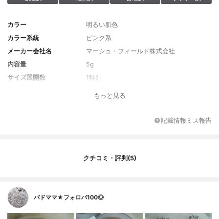
カラー
明るい肌色
カラー系統
ピンク系
メーカー会社名
マーシュ・フィールド株式会社
内容量
5g
サイズ展開数
1種類
カラー展開数
1種類
もっと見る
香り
無香料
レフィル
なし
記載情報ミス報告
SPF/PA
なし
原産国
日本
発売日
2019/4/25
クチコミ・評判(5)
薬用成分
なし
全成分
タルク、メタクリル酸メチルクロスポリマ
ー、(ビニルジメチコン/メチコンシルセスキ
バドママ★フォロバ100◎
オキサン)クロスポリマー、シリカ、アクリ
レーツクロスポリマー、ジメチコン、カン