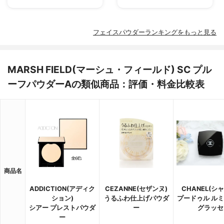
フェイスパウダーランキングをもっと見る
MARSH FIELD(マーシュ・フィールド) SC プル
ーフパウダーAの類似商品：評価・料金比較表
商品名
ADDICTION(アディク
CEZANNE(セザンヌ)
CHANEL(シ
ション)
うるふわ仕上げパウダ
プードゥル ル
シアー プレストパウダ
ー
グラッセ
ー