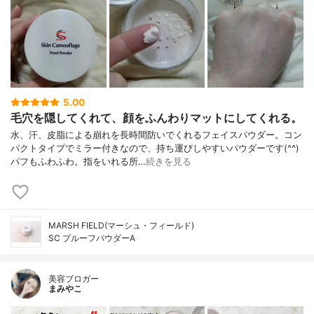
ゾウ根エキス、コメヌカ油、オウゴン根エ
キス、ハトムギ種子エキス、シソ葉エキ
ス、コメヌカスフィンゴ糖脂質、BG、酢酸
セルロース、水、マイカ、グリセリン、ヒ
ドロキシアパタイト、オレイン酸ポリグリ
セリルー10、トリ(カプリル酸/カプリン酸)
グリセリル、レシチン、酸化亜鉛、酸化鉄
5.00
毛穴を隠してくれて、顔をふんわりマットにしてくれる。
水、汗、皮脂による崩れを長時間防いでくれるフェイスパウダー。コン
パクトタイプでミラー付きなので、持ち運びしやすいパウダーです(^^)
パフもふわふわ。指をいれる所…
続きを見る
MARSH FIELD(マーシュ・フィールド)
SC プルーフパウダーA
美容ブロガー
まみやこ