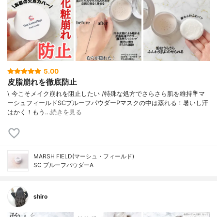
5.00
皮脂崩れを徹底防止
\ 今こそメイク崩れを阻止したい /⁡⁡特殊な処方でさらさら肌を維持⁡⁡💐マ
ーシュフィールドSCプルーフパウダーP⁡⁡マスクの中は蒸れる！暑いし汗
はかく！⁡もう…
続きを見る
MARSH FIELD(マーシュ・フィールド)
SC プルーフパウダーA
shiro