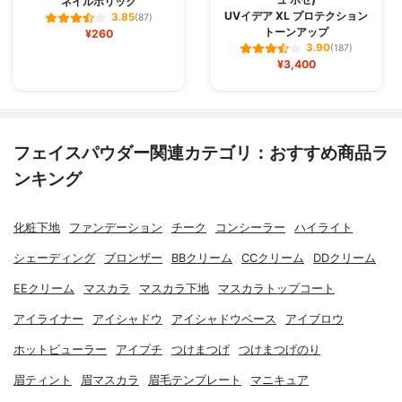
ネイルホリック
UVイデア XL プロテクション
3.85
(87)
トーンアップ
¥260
3.90
(187)
¥3,400
フェイスパウダー関連カテゴリ：おすすめ商品ラ
ンキング
化粧下地
ファンデーション
チーク
コンシーラー
ハイライト
シェーディング
ブロンザー
BBクリーム
CCクリーム
DDクリーム
EEクリーム
マスカラ
マスカラ下地
マスカラトップコート
アイライナー
アイシャドウ
アイシャドウベース
アイブロウ
ホットビューラー
アイプチ
つけまつげ
つけまつげのり
眉ティント
眉マスカラ
眉毛テンプレート
マニキュア