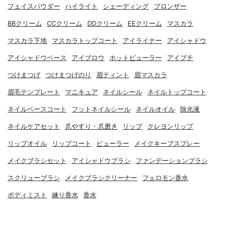
フェイスパウダー
ハイライト
シェーディング
ブロンザー
BBクリーム
CCクリーム
DDクリーム
EEクリーム
マスカラ
マスカラ下地
マスカラトップコート
アイライナー
アイシャドウ
アイシャドウベース
アイブロウ
ホットビューラー
アイプチ
つけまつげ
つけまつげのり
眉ティント
眉マスカラ
眉毛テンプレート
マニキュア
ネイルシール
ネイルトップコート
ネイルベースコート
フットネイルシール
ネイルオイル
除光液
ネイルケアセット
爪やすり・爪磨き
リップ
クレヨンリップ
リップオイル
リップコート
ビューラー
メイクキープスプレー
メイクブラシセット
アイシャドウブラシ
ファンデーションブラシ
スクリューブラシ
メイクブラシクリーナー
フェロモン香水
ボディミスト
練り香水
香水