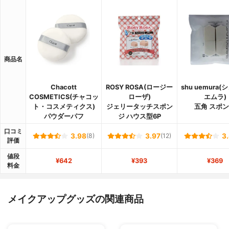
商品名
Chacott
ROSY ROSA(ロージー
shu uemura(
COSMETICS(チャコッ
ローザ)
エムラ)
ト・コスメティクス)
ジェリータッチスポン
五角 スポ
パウダーパフ
ジ ハウス型6P
口コミ
3.98
(8)
3.97
(12)
3
評価
値段
¥642
¥393
¥369
料金
メイクアップグッズの関連商品