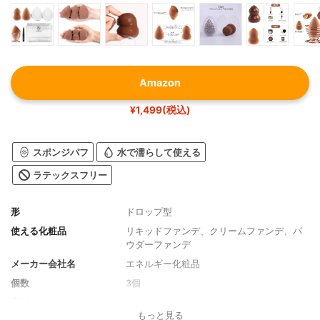
Amazon
¥1,499(税込)
スポンジパフ
水で濡らして使える
ラテックスフリー
形
ドロップ型
使える化粧品
リキッドファンデ、クリームファンデ、パ
ウダーファンデ
メーカー会社名
エネルギー化粧品
個数
3個
素材
－
もっと見る