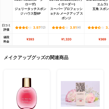
ローザ)
ィ ローダー)
エムラ)
ジェリータッチスポン
スーパー プロフェッシ
五角 スポ
ジ ハウス型6P
ョナル メークアップ ス
ポンジ
口コミ
3.97
(12)
3.91
(4)
3
評価
値段
¥393
¥1,320
¥369
料金
メイクアップグッズの関連商品