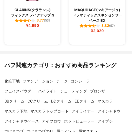
CLARINS(クラランス)
MAQUillAGE(マキアージュ)
フィックス メイクアップ N
ドラマティックスキンセンサー
ベース EX
3.77
(53)
¥4,950
3.82
(57)
¥2,029
パフ関連カテゴリ：おすすめ商品ランキング
化粧下地
ファンデーション
チーク
コンシーラー
フェイスパウダー
ハイライト
シェーディング
ブロンザー
BBクリーム
CCクリーム
DDクリーム
EEクリーム
マスカラ
マスカラ下地
マスカラトップコート
アイライナー
アイシャドウ
アイシャドウベース
アイブロウ
ホットビューラー
アイプチ
つけまつげ
つけまつげのり
眉ティント
眉マスカラ