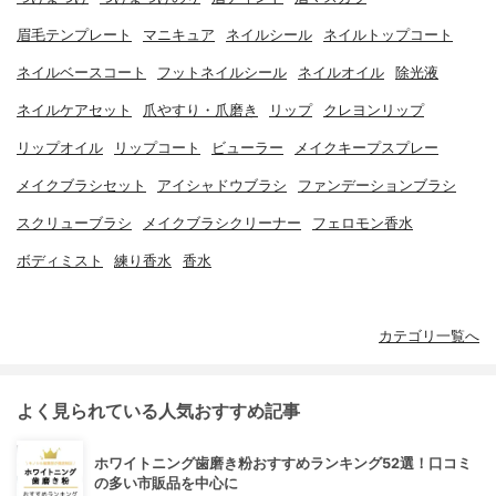
眉毛テンプレート
マニキュア
ネイルシール
ネイルトップコート
ネイルベースコート
フットネイルシール
ネイルオイル
除光液
ネイルケアセット
爪やすり・爪磨き
リップ
クレヨンリップ
リップオイル
リップコート
ビューラー
メイクキープスプレー
メイクブラシセット
アイシャドウブラシ
ファンデーションブラシ
スクリューブラシ
メイクブラシクリーナー
フェロモン香水
ボディミスト
練り香水
香水
カテゴリ一覧へ
よく見られている人気おすすめ記事
ホワイトニング歯磨き粉おすすめランキング52選！口コミ
の多い市販品を中心に