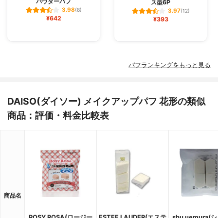
パウダーパフ
ス型6P
3.98
(8)
3.97
(12)
¥642
¥393
パフランキングをもっと見る
DAISO(ダイソー) メイクアップパフ 花形の類似
商品：評価・料金比較表
商品名
ROSY ROSA(ロージー
ESTEE LAUDER(エステ
shu uemura(