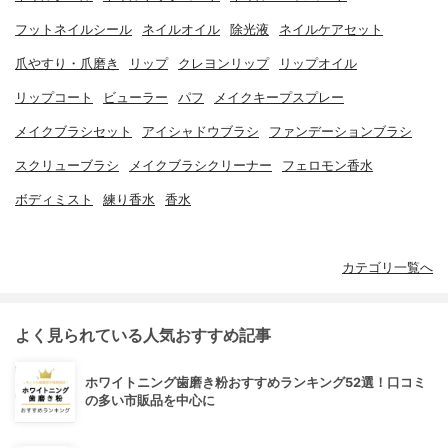
フットネイルシール
ネイルオイル
除光液
ネイルケアセット
爪やすり・爪磨き
リップ
クレヨンリップ
リップオイル
リップコート
ビューラー
パフ
メイクキープスプレー
メイクブラシセット
アイシャドウブラシ
ファンデーションブラシ
スクリューブラシ
メイクブラシクリーナー
フェロモン香水
ボディミスト
練り香水
香水
カテゴリ一覧へ
よく見られている人気おすすめ記事
ホワイトニング歯磨き粉おすすめランキング52選！口コミ
の多い市販品を中心に