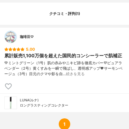
クチコミ・評判(1)
珈琲豆♡
5.00
累計販売1,100万個を超えた国民的コンシーラーで肌補正
💚ミントグリーン（1号）肌の赤みやニキビ跡を徹底カバー💜ピュアラ
ベンダー（2号）黄くすみを一瞬で飛ばし、透明感アップ🧡サーモンベ
ージュ（3号）目元のクマや影を自…
続きを見る
LUNA(ルナ)
ロングラスティングコレクター
1