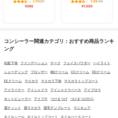
3.85
3.96
(87)
(46)
¥260
¥1,020
コンシーラー関連カテゴリ：おすすめ商品ランキ
ング
化粧下地
ファンデーション
チーク
フェイスパウダー
ハイライト
シェーディング
ブロンザー
BBクリーム
CCクリーム
DDクリーム
EEクリーム
マスカラ
マスカラ下地
マスカラトップコート
アイライナー
アイシャドウ
アイシャドウベース
アイブロウ
ホットビューラー
アイプチ
つけまつげ
つけまつげのり
眉ティント
眉マスカラ
眉毛テンプレート
マニキュア
ネイルシール
ネイルトップコート
ネイルベースコート