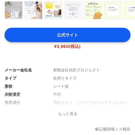
公式サイト
¥3,960(税込)
メーカー会社名
有限会社光巨プロジェクト
タイプ
生搾りタイプ
形状
シート状
炭酸濃度
不明
美容成分
酒粕エキス、ビスグリセリルアスコルビン
酸、プラセンタエキス、加水分解コラーゲ
もっと見る
ン(魚由来)、ヒアルロン酸Na
分類
化粧品
記載情報ミス報告