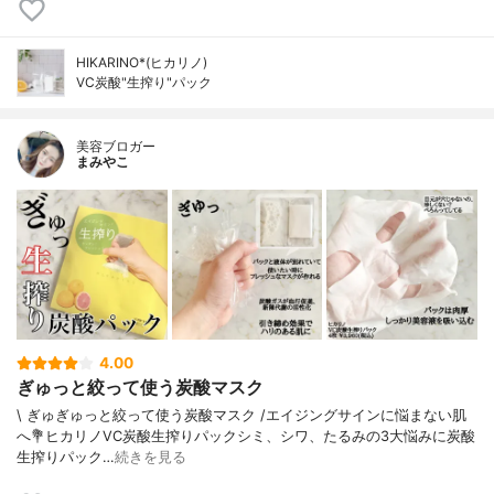
HIKARINO*(ヒカリノ)
VC炭酸"生搾り"パック
美容ブロガー
まみやこ
4.00
ぎゅっと絞って使う炭酸マスク
\ ぎゅぎゅっと絞って使う炭酸マスク /⁡エイジングサインに悩まない肌
へ⁡⁡⁡💐ヒカリノVC炭酸生搾りパック⁡⁡⁡シミ、シワ、たるみの3大悩みに炭酸
生搾りパック…
続きを見る