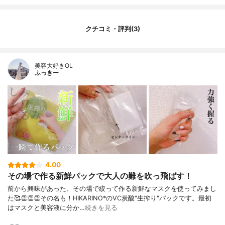
クチコミ・評判(3)
美容大好きOL
ふっきー
4.00
その場で作る新鮮パックで大人の難を吹っ飛ばす！
前から興味があった、その場で絞って作る新鮮なマスクを使ってみまし
た🥰👏👏👏その名も！HIKARINO*のVC炭酸"生搾り"パックです。最初
はマスクと美容液に分か…
続きを見る