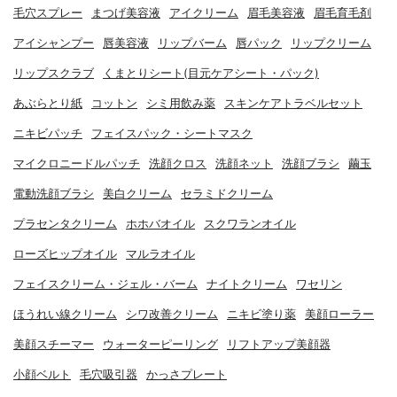
毛穴スプレー
まつげ美容液
アイクリーム
眉毛美容液
眉毛育毛剤
アイシャンプー
唇美容液
リップバーム
唇パック
リップクリーム
リップスクラブ
くまとりシート(目元ケアシート・パック)
あぶらとり紙
コットン
シミ用飲み薬
スキンケアトラベルセット
ニキビパッチ
フェイスパック・シートマスク
マイクロニードルパッチ
洗顔クロス
洗顔ネット
洗顔ブラシ
繭玉
電動洗顔ブラシ
美白クリーム
セラミドクリーム
プラセンタクリーム
ホホバオイル
スクワランオイル
ローズヒップオイル
マルラオイル
フェイスクリーム・ジェル・バーム
ナイトクリーム
ワセリン
ほうれい線クリーム
シワ改善クリーム
ニキビ塗り薬
美顔ローラー
美顔スチーマー
ウォーターピーリング
リフトアップ美顔器
小顔ベルト
毛穴吸引器
かっさプレート