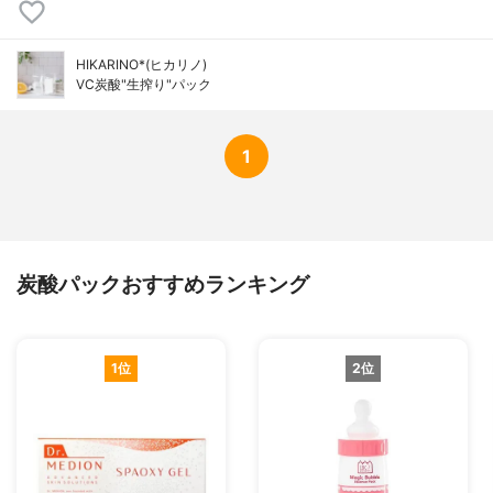
HIKARINO*(ヒカリノ)
VC炭酸"生搾り"パック
1
炭酸パックおすすめランキング
1位
2位