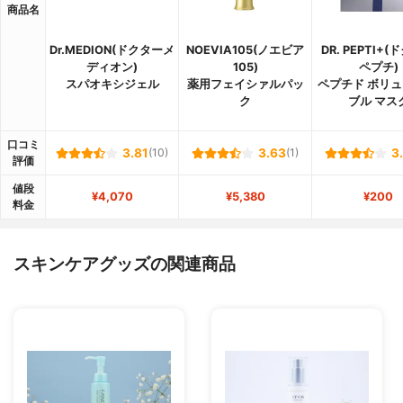
商品名
Dr.MEDION(ドクターメ
NOEVIA105(ノエビア
DR. PEPTI+
ディオン)
105)
ペプチ)
スパオキシジェル
薬用フェイシァルパッ
ペプチド ボリュ
ク
ブル マス
口コミ
3.81
(10)
3.63
(1)
3
評価
値段
¥4,070
¥5,380
¥200
料金
スキンケアグッズの関連商品