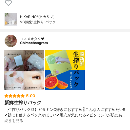
HIKARINO*(ヒカリノ)
VC炭酸"生搾り"パック
コスメオタク♥︎
Chimachangram
5.00
新鮮生搾りパック
【生搾りパック🍋】⁡⁡ビタミンC好きにおすすめ✌️⁡⁡こんな人にすすめたい‼️⁡
⁡⁡⁡⁡⁡✔朝にも使えるパックがほしい⁡✔毛穴が気になる⁡✔ビタミンCが肌にあ…
続きを見る