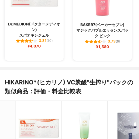
Dr.MEDION(ドクターメディオ
BAKER7(ベーカーセブン)
ン)
マジックバブルエッセンスパッ
スパオキシジェル
ク ピンク
3.81
(10)
3.73
(9)
¥4,070
¥1,580
HIKARINO*(ヒカリノ) VC炭酸"生搾り"パックの
類似商品：評価・料金比較表