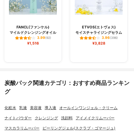
FANCL(ファンケル)
ETVOS(エトヴォス)
マイルドクレンジングオイル
モイスチャライジングセラム
3.99
3.96
(92)
(396)
¥1,516
¥3,828
炭酸パック関連カテゴリ：おすすめ商品ランキン
グ
化粧水
乳液
美容液
導入液
オールインワンジェル・クリーム
ナイトパウダー
クレンジング
洗顔料
アイメイクリムーバー
マスカラリムーバー
ピーリングジェル(スクラブ・ゴマージュ)