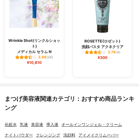
Wrinkle Shot(リンクルショッ
ROSETTE(ロゼット)
ト)
洗顔パスタ アクネクリア
メディカル セラム N
3.76
(4)
3.88
(24)
¥300
¥10,810
まつげ美容液関連カテゴリ：おすすめ商品ランキ
ング
化粧水
乳液
美容液
導入液
オールインワンジェル・クリーム
ナイトパウダー
クレンジング
洗顔料
アイメイクリムーバー