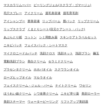
マスカラリムーバー
ピーリングジェル(スクラブ・ゴマージュ)
毛穴スプレー
アイクリーム
眉毛美容液
眉毛育毛剤
アイシャンプー
唇美容液
リップバーム
唇パック
リップクリーム
リップスクラブ
くまとりシート(目元ケアシート・パック)
あぶらとり紙
コットン
シミ用飲み薬
スキンケアトラベルセット
ニキビパッチ
フェイスパック・シートマスク
マイクロニードルパッチ
洗顔クロス
洗顔ネット
洗顔ブラシ
繭玉
電動洗顔ブラシ
美白クリーム
セラミドクリーム
プラセンタクリーム
ホホバオイル
スクワランオイル
ローズヒップオイル
マルラオイル
フェイスクリーム・ジェル・バーム
ナイトクリーム
ワセリン
ほうれい線クリーム
シワ改善クリーム
ニキビ塗り薬
美顔ローラー
美顔スチーマー
ウォーターピーリング
リフトアップ美顔器