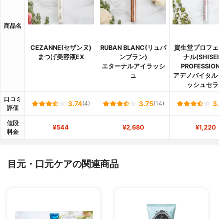
商品名
CEZANNE(セザンヌ)
RUBAN BLANC(リュバ
資生堂プロフェ
まつげ美容液EX
ンブラン)
ナル(SHISE
エターナルアイラッシ
PROFESSION
ュ
アデノバイタル
ッシュセラ
口コミ
3.74
(4)
3.75
(14)
3
評価
値段
¥544
¥2,680
¥1,220
料金
目元・口元ケアの関連商品