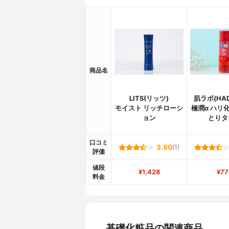
商品名
LITS(リッツ)
肌ラボ(HAD
モイスト リッチローシ
極潤α ハリ
ョン
とりタ
口コミ
3.90
(1)
評価
値段
¥1,428
¥77
料金
基礎化粧品の関連商品