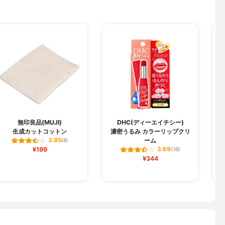
無印良品(MUJI)
DHC(ディーエイチシー)
生成カットコットン
濃密うるみ カラーリップクリ
ーム
3.85
(8)
¥199
3.69
(16)
¥344