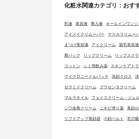
化粧水関連カテゴリ：おす
乳液
美容液
導入液
オールインワンジ
アイメイクリムーバー
マスカラリムー
まつげ美容液
アイクリーム
眉毛美容液
唇パック
リップクリーム
リップスクラ
コットン
シミ用飲み薬
スキンケアトラ
マイクロニードルパッチ
洗顔クロス
洗
セラミドクリーム
プラセンタクリーム
マルラオイル
フェイスクリーム・ジェ
シワ改善クリーム
ニキビ塗り薬
美顔ロ
リフトアップ美顔器
小顔ベルト
毛穴吸