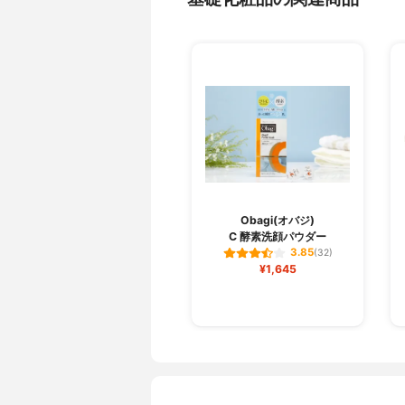
Obagi(オバジ)
C 酵素洗顔パウダー
3.85
(32)
¥1,645