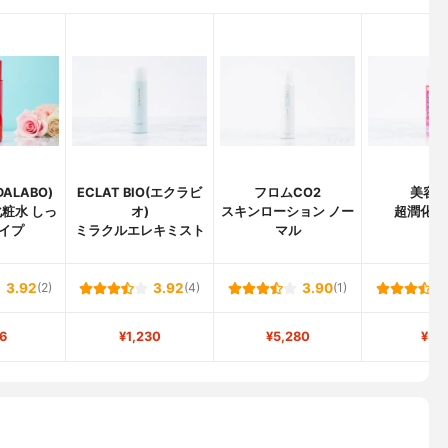
ALABO)
ECLAT BIO(エクラビ
フロムCO2
美容
化粧水 しっ
オ)
スキンローション ノー
超潤化粧
イプ
ミラクルエレキミスト
マル
3.92
(2)
3.92
(4)
3.90
(1)
6
¥1,230
¥5,280
¥31