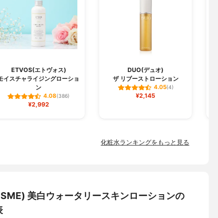
ETVOS(エトヴォス)
DUO(デュオ)
モイスチャライジングローショ
ザ リブーストローション
ン
4.05
(4)
¥2,145
4.08
(386)
¥2,992
化粧水ランキングをもっと見る
 COSME) 美白ウォータリースキンローションの
表