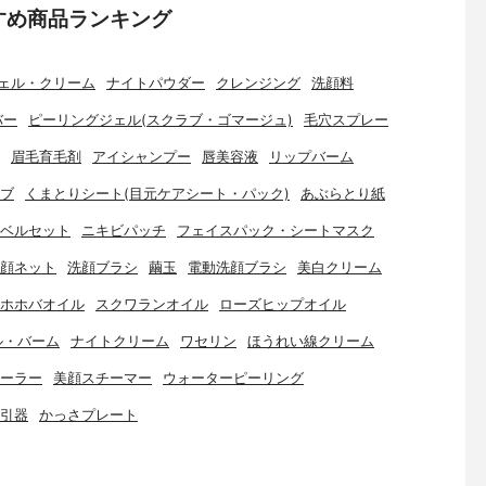
すめ商品ランキング
ェル・クリーム
ナイトパウダー
クレンジング
洗顔料
バー
ピーリングジェル(スクラブ・ゴマージュ)
毛穴スプレー
眉毛育毛剤
アイシャンプー
唇美容液
リップバーム
ブ
くまとりシート(目元ケアシート・パック)
あぶらとり紙
ベルセット
ニキビパッチ
フェイスパック・シートマスク
顔ネット
洗顔ブラシ
繭玉
電動洗顔ブラシ
美白クリーム
ホホバオイル
スクワランオイル
ローズヒップオイル
ル・バーム
ナイトクリーム
ワセリン
ほうれい線クリーム
ーラー
美顔スチーマー
ウォーターピーリング
引器
かっさプレート