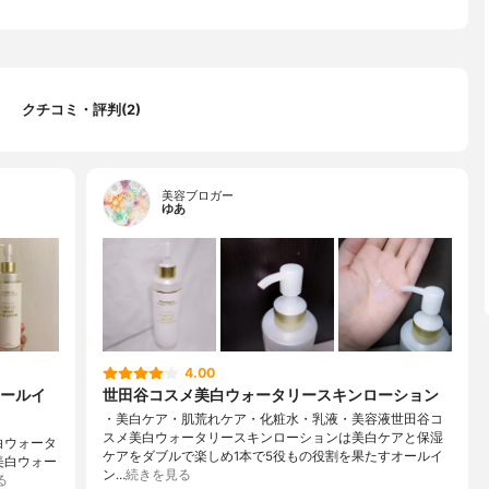
クチコミ・評判(2)
美容ブロガー
ゆあ
4.00
ールイ
世田谷コスメ美白ウォータリースキンローション
・美白ケア・肌荒れケア・化粧水・乳液・美容液世田谷コ
スメ美白ウォータリースキンローションは美白ケアと保湿
美白ウォータ
ケアをダブルで楽しめ1本で5役もの役割を果たすオールイ
美白ウォー
ン…
続きを見る
る