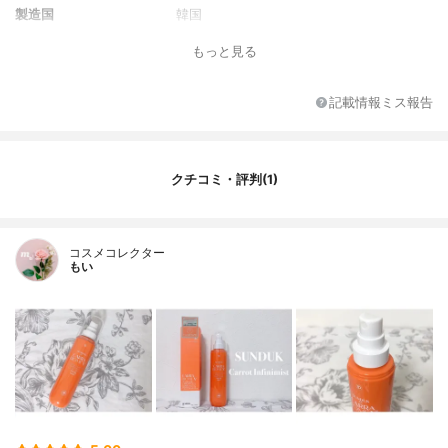
製造国
韓国
香り
なし
もっと見る
対象年代
不明
薬用成分
なし
記載情報ミス報告
全成分
ニンジン根エキス、ツバキ花エキス、トレ
ハロース、メリッサ葉エキスなど
クチコミ・評判(1)
コスメコレクター
もい