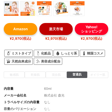
Yahoo!
Amazon
楽天市場
ショッピング
¥2,970(税込)
¥2,970(税込)
¥2,970(税込)
ミストタイプ
化粧品
しっとり系
韓国コスメ
天然由来成分
美容成分配合
普通肌
敏感肌
乾燥肌
混合肌
オイリー肌
内容量
60ml
メーカー会社名
株式会社 森光
トラベルサイズの内容量
なし
容量のバリエーション
なし