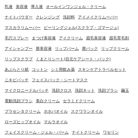
乳液
美容液
導入液
オールインワンジェル・クリーム
ナイトパウダー
クレンジング
洗顔料
アイメイクリムーバー
マスカラリムーバー
ピーリングジェル(スクラブ・ゴマージュ)
毛穴スプレー
まつげ美容液
アイクリーム
眉毛美容液
眉毛育毛剤
アイシャンプー
唇美容液
リップバーム
唇パック
リップクリーム
リップスクラブ
くまとりシート(目元ケアシート・パック)
あぶらとり紙
コットン
シミ用飲み薬
スキンケアトラベルセット
ニキビパッチ
フェイスパック・シートマスク
マイクロニードルパッチ
洗顔クロス
洗顔ネット
洗顔ブラシ
繭玉
電動洗顔ブラシ
美白クリーム
セラミドクリーム
プラセンタクリーム
ホホバオイル
スクワランオイル
ローズヒップオイル
マルラオイル
フェイスクリーム・ジェル・バーム
ナイトクリーム
ワセリン