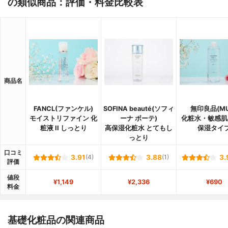
の類似商品：評価・料金比較表
商品名
FANCL(ファンケル)
SOFINA beauté(ソフィ
無印良品(MU
モイストリファイン 化
ーナ ボーテ)
化粧水・敏感肌
粧液 II しっとり
高保湿化粧水 とてもし
保湿タイ
っとり
口コミ
3.91
(4)
3.88
(1)
3.
評価
値段
¥1,149
¥2,336
¥690
料金
基礎化粧品の関連商品