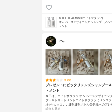
8 THE THALASSO(エイトザタラソ)
オム ベースデザイニング シャンプー／ヘ
メント
ごん
3.00
プレゼントにピッタリメンズシャンプー＆
トメント
今日は、エイトザタラソ オム ベースデザイニング
プー＆トリートメントエイトザタラソにメンズラ
場✨✨カッコいい透明透明ボトル😎男性へのプレ
続きを見る