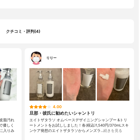
クチコミ・評判(4)
りりー
4.00
旦那・彼氏に勧めたいシャントリ
皮脂汚れ
エイトザタラソ オムベースデザイニングシャンプー &トリ
で優しく
ートメントをお試ししました！各(税込)1,540円/370mLスキ
に入りみ
ンケア発想のエイトザタラソからメンズラ…
続きを見る