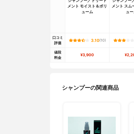
シャンプー／トリート
シャンプー
メント モイスト＆ボリ
メント スム
ューム
ュー
口コミ
3.10
(10)
評価
値段
¥3,900
¥2,2
料金
シャンプーの関連商品