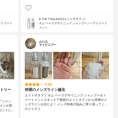
8 THE THALASSO(エイトザタラソ)
アトリート
オム ベースデザイニング シャンプー／ヘアトリート
メント
会社員
マイピコブー
4.00
トリー
待望のメンズライン誕生
エイトザタラソ オム ベースデザイニング シャンプー＆ト
リートメントスキンケア発想のエイトタラソから待望のメ
 シャン
ンズラインが出たよ！ メンズ特有の悩みに寄り添ってく…
インが登
続きを見る
ゼントに…