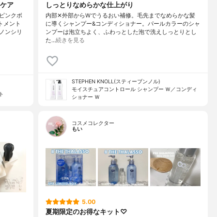
ケア
しっとりなめらかな仕上がり
ピンクボ
内部✕外部からWでうるおい補修。毛先までなめらかな髪
トメント
に導くシャンプー&コンディショナー。パールカラーのシャ
ノンシリ
ンプーは泡立ちよく、ふわっとした泡で洗えしっとりとし
た…
続きを見る
STEPHEN KNOLL(スティーブンノル)
モイスチュアコントロール シャンプー Ｗ／コンディ
ト
ショナー Ｗ
コスメコレクター
もい
5.00
夏期限定のお得なキット♡