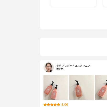
美容ブロガー / コスメマニア
index
5.00