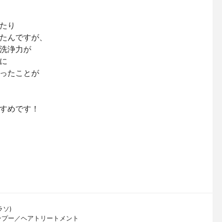
たり
たんですが、
洗浄力が
に
ったことが
すめです！
ラソ)
ンプー／ヘアトリートメント