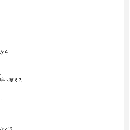
から
、
境へ整える
！
などを