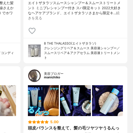
整えた髪
エイトザタラソスムースシャンプー＆スムーストリートメ
線さえか
ント ミニプレシャンプー付き スパ限定キット 2022大好き
ｌでホワ
なヘアケアブランド、エイトザタラソさまから限定キ…
続
きを見る
8 THE THALASSO(エイトザタラソ)
クレンジングリペア＆スムース 美容液シャンプー／
／コンディ
スムースリペア＆アクアセラム 美容液トリートメン
ト
美容ブロガー
manichiko
5.00
頭皮バランスを整えて、髪の毛ツヤツヤうるんっ