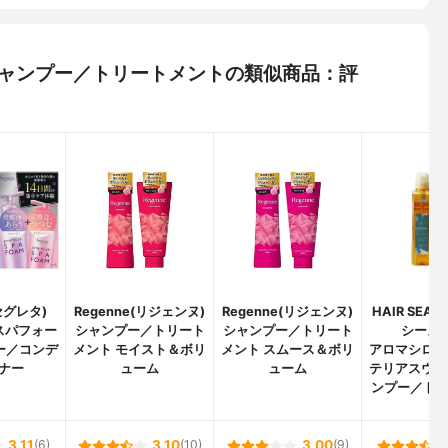
髪シャンプー／トリートメントの類似商品：評
(セグレタ)
Regenne(リジェンヌ)
Regenne(リジェンヌ)
HAIR SEA
スパフォー
シャンプー／トリート
シャンプー／トリート
シーズン
ー／コンデ
メント モイスト＆ボリ
メント スムース＆ボリ
アロマシロッ
ナー
ューム
ューム
テリアスウィ
ンプー／ト
ト
3.11
(6)
3.10
(10)
3.00
(9)