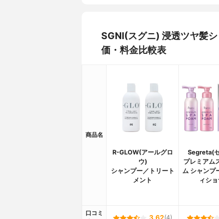
SGNI(スグニ) 浸透ツヤ
価・料金比較表
商品名
R-GLOW(アールグロ
Segreta
ウ)
プレミアム
シャンプー／トリート
ム シャンプ
メント
ィショ
口コミ
3.62
(4)