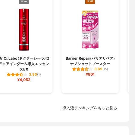
2位
3位
Dr.Ci:Labo(ドクターシーラボ)
Barrier Repair(バリアリペア)
アクアインダーム導入エッセン
ナノショットブースター
スEX
3.89
(15)
¥801
3.90
(1)
¥4,052
導入液ランキングをもっと見る