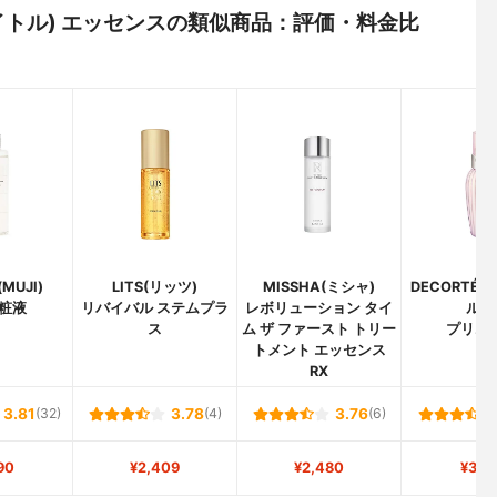
 マイトル) エッセンスの類似商品：評価・料金比
MUJI)
LITS(リッツ)
MISSHA(ミシャ)
DECORTÉ
粧液
リバイバル ステムプラ
レボリューション タイ
ルテ
ス
ム ザ ファースト トリー
プリム 
トメント エッセンス
RX
3.81
(32)
3.78
(4)
3.76
(6)
90
¥2,409
¥2,480
¥3,1