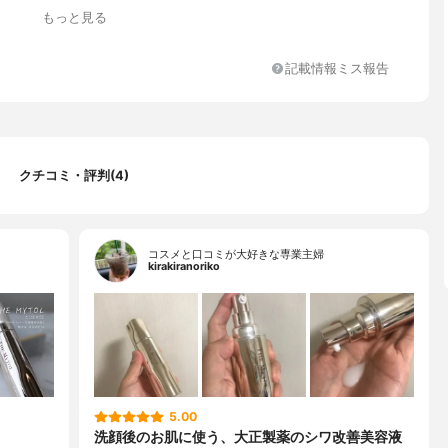
水添大豆リン脂質、マカデミアナッツ油脂肪酸フィトステリル、イ
もっと見る
ン酸、キサンタンガム、カルボキシビニルポリマー、水添大豆リゾ
ラウリン酸ポリグリセリル、親油型ステアリン酸グリセリル、ジイ
ン酸ポリグリセリル、イソステアリン酸ＰＯＥグリセリル、ＰＯＥ
記載情報ミス報告
油、水酸化Ｋ、クエン酸、クエン酸Ｎａ、香料、フェノキシエタノ
クチコミ・評判(4)
コスメと口コミが大好きな専業主婦
kirakiranoriko
5.00
洗顔後のお肌に使う、大正製薬のシワ改善美容液