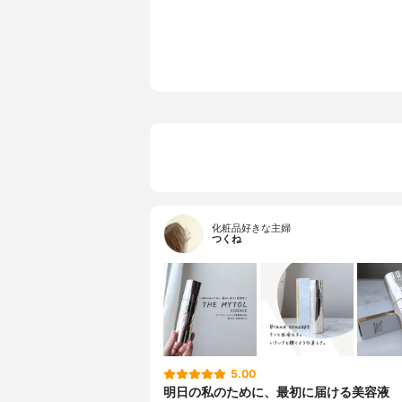
ト、ＢＧ、
ソステアリ
リン脂質、
ソステアリ
水添ヒマシ
ール
化粧品好きな主婦
つくね
5.00
明日の私のために、最初に届ける美容液