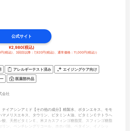
公式サイト
¥2,980(税込)
(税込)、3回目以降：7,920円(税込)、通常価格：11,000円(税込)）
用
アレルギーテスト済み
エイジングケア向け
ー
医薬部外品
式会社
】ナイアシンアミド【その他の成分】精製水、ボタンエキス、モモ
ハマメリスエキス、タウリン、ビタミンＡ油、ビタミンＣテトラへ
ン酸、天然ビタミンＥ、米ヌカスフィンゴ糖脂質、スフィンゴ糖脂
セリン、ペンチレングリコール、ホホバ油、ベタイン、イノシッ