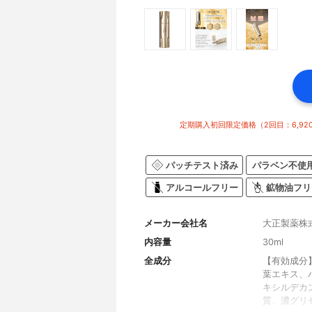
定期購入初回限定価格（2回目：6,920円
パッチテスト済み
パラベン不使
アルコールフリー
鉱物油フリ
メーカー会社名
大正製薬株
内容量
30ml
全成分
【有効成分
葉エキス、
キシルデカ
質、濃グリ