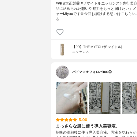
#PR #大正製薬 #ザマイトルエッセンス✨先行美
品に込められた想いや魅力をもっと届けたい」メ
ャーMiyuuです🫶今回お届けする想いはこちら✨
る
【PR】THE MYTOL(ザ マイトル)
エッセンス
バドママ★フォロバ100◎
5.00
まっさらな肌に使う導入美容液。
朝晩の洗顔後に使う導入美容液。乳液をやわらか