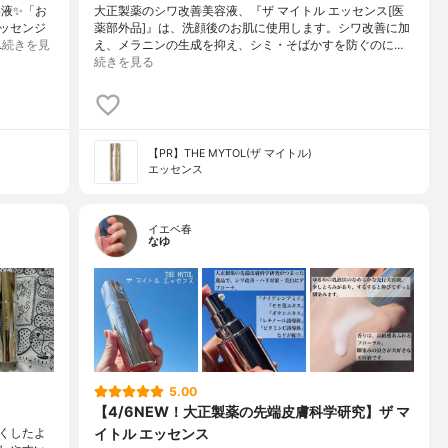
容液✨「お
大正製薬のシワ改善美容液、『ザ マイトル エッセンス[医
ッセンジ
薬部外品]』は、洗顔後のお肌に使用します。シワ改善に加
…
続きを見
え、メラニンの生成を抑え、シミ・そばかすを防ぐのに…
続きを見る
【PR】THE MYTOL(ザ マイトル)
エッセンス
イエベ春
なゆ
5.00
【4/6NEW！大正製薬の先端皮膚科学研究】ザ マ
イトル エッセンス
くしたよ