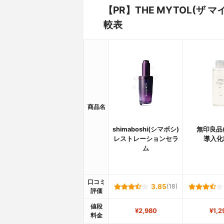
【PR】THE MYTOL(ザ
較表
商品名
shimaboshi(シマボシ)
無印良品(
レストレーションセラ
導入化
ム
口コミ
3.85
(18)
評価
値段
¥2,980
¥1,2
料金