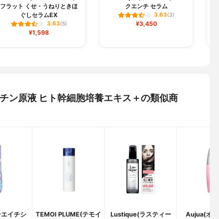
フラット くせ・うねりときほ
クエンチ セラム
ぐしセラムEX
3.63
(3)
¥3,450
3.63
(5)
¥1,598
ロヘマチン原液 ヒト幹細胞培養エキス＋の類似商
ーエイチシ
TEMOI PLUME(テモイ
Lustique(ラスティー
Aujua(オ