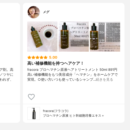
メグ
5.00
高い補修機能を持つヘアケア！
ア剤。高
fracora プロヘマチン原液ヘアトリートメント 50ml 891円
／ツヤに
高い補修機能をもつ美容成分「ヘマチン」をホームケアで
われず、
実現。○使い方いつも使っているシャンプ…
続きを見る
fracora(フラコラ)
プロヘマチン原液 ヒト幹細胞培養エキス＋