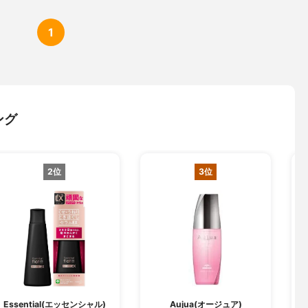
1
ング
2位
3位
Essential(エッセンシャル)
Aujua(オージュア)