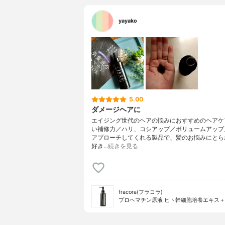
yayako
5.00
ダメージヘアに
エイジング世代のヘアの悩みにおすすめのヘアケ
い補修力／ハリ、コシアップ／ボリュームアップ
アプローチしてくれる製品で、髪のお悩みにとら
好き…
続きを見る
fracora(フラコラ)
プロヘマチン原液 ヒト幹細胞培養エキス＋