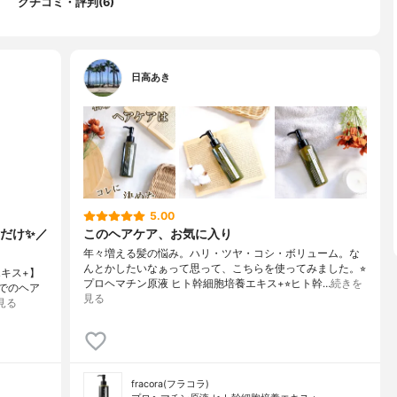
クチコミ・評判(6)
日高あき
5.00
だけ✨／
このヘアケア、お気に入り
年々増える髪の悩み。ハリ・ツヤ・コシ・ボリューム。な
んとかしたいなぁって思って、こちらを使ってみました。⭐︎
エキス+】
プロヘマチン原液 ヒト幹細胞培養エキス+⭐︎ヒト幹…
続きを
の中でのヘア
見る
見る
fracora(フラコラ)