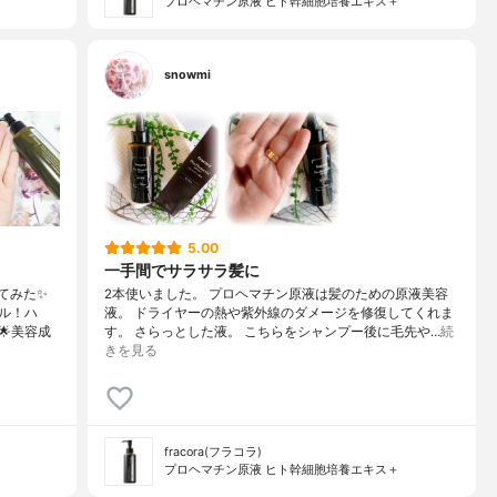
プロヘマチン原液 ヒト幹細胞培養エキス＋
snowmi
5.00
一手間でサラサラ髪に
てみた✨
2本使いました。 プロヘマチン原液は髪のための原液美容
ル！ハ
液。 ドライヤーの熱や紫外線のダメージを修復してくれま
美容成
す。 さらっとした液。 こちらをシャンプー後に毛先や…
続
きを見る
fracora(フラコラ)
プロヘマチン原液 ヒト幹細胞培養エキス＋