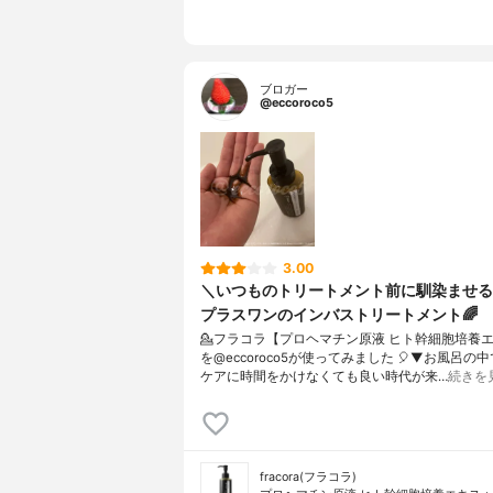
ブロガー
@eccoroco5
3.00
＼いつものトリートメント前に馴染ませる
プラスワンのインバストリートメント🌈
💁フラコラ【プロヘマチン原液 ヒト幹細胞培養
を@eccoroco5が使ってみました 🎈⁡⁡⁡▼⁡お風呂
ケアに時間をかけなくても良い時代が来…
続きを
fracora(フラコラ)