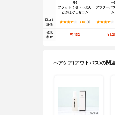
ル)
ー
フラット くせ・うねり
アフターバス
ときほぐしセラム
ム
口コミ
3.66
(1)
評価
値段
¥1,132
¥1,2
料金
ヘアケア(アウトバス)の関