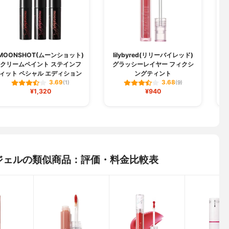
MOONSHOT(ムーンショット)
lilybyred(リリーバイレッド)
クリームペイント ステインフ
グラッシーレイヤー フィクシ
ィット ペシャル エディション
ングティント
3.69
3.68
(1)
(9)
¥1,320
¥940
ップ ジェルの類似商品：評価・料金比較表