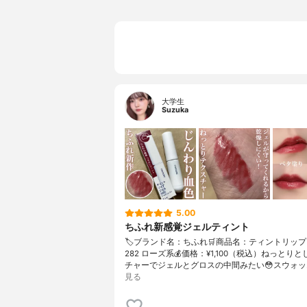
大学生
Suzuka
5.00
ちふれ新感覚ジェルティント
🏷ブランド名：ちふれ🛒商品名：ティントリッ
282 ローズ系💰価格：¥1,100（税込）ねっとり
チャーでジェルとグロスの中間みたい😳スウォッ
見る