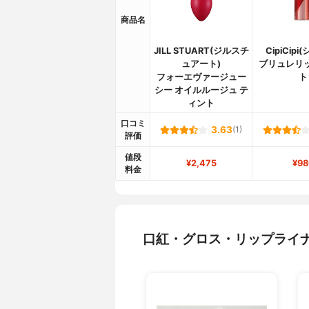
商品名
JILL STUART(ジルスチ
CipiCipi
ュアート)
ブリュレリ
フォーエヴァージュー
ト
シー オイルルージュ テ
ィント
口コミ
3.63
(1)
評価
値段
¥2,475
¥98
料金
口紅・グロス・リップライ