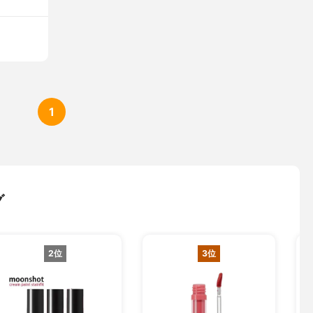
1
グ
2位
3位