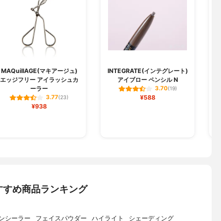
MAQuillAGE(マキアージュ)
INTEGRATE(インテグレート)
エッジフリー アイラッシュカ
アイブロー ペンシル N
ーラー
3.70
(19)
¥588
3.77
(23)
¥938
すすめ商品ランキング
ンシーラー
フェイスパウダー
ハイライト
シェーディング