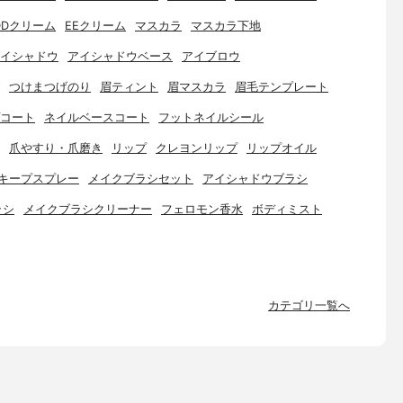
DDクリーム
EEクリーム
マスカラ
マスカラ下地
イシャドウ
アイシャドウベース
アイブロウ
つけまつげのり
眉ティント
眉マスカラ
眉毛テンプレート
コート
ネイルベースコート
フットネイルシール
爪やすり・爪磨き
リップ
クレヨンリップ
リップオイル
キープスプレー
メイクブラシセット
アイシャドウブラシ
ラシ
メイクブラシクリーナー
フェロモン香水
ボディミスト
カテゴリ一覧へ