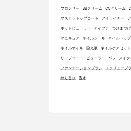
ブロンザー
BBクリーム
CCクリーム
マスカラトップコート
アイライナー
ア
ホットビューラー
アイプチ
つけまつげ
マニキュア
ネイルシール
ネイルトップ
ネイルオイル
除光液
ネイルケアセット
リップコート
ビューラー
パフ
メイク
ファンデーションブラシ
スクリューブ
練り香水
香水