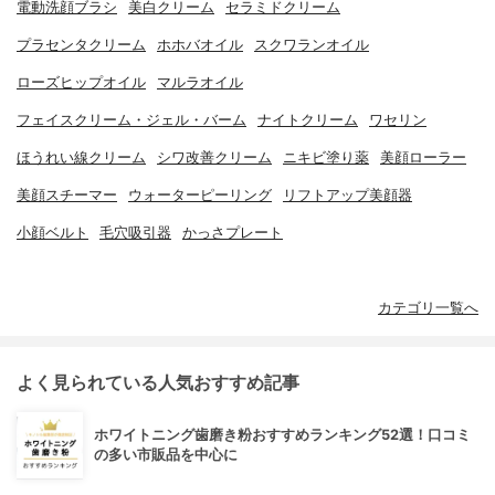
電動洗顔ブラシ
美白クリーム
セラミドクリーム
プラセンタクリーム
ホホバオイル
スクワランオイル
ローズヒップオイル
マルラオイル
フェイスクリーム・ジェル・バーム
ナイトクリーム
ワセリン
ほうれい線クリーム
シワ改善クリーム
ニキビ塗り薬
美顔ローラー
美顔スチーマー
ウォーターピーリング
リフトアップ美顔器
小顔ベルト
毛穴吸引器
かっさプレート
カテゴリ一覧へ
よく見られている人気おすすめ記事
ホワイトニング歯磨き粉おすすめランキング52選！口コミ
の多い市販品を中心に