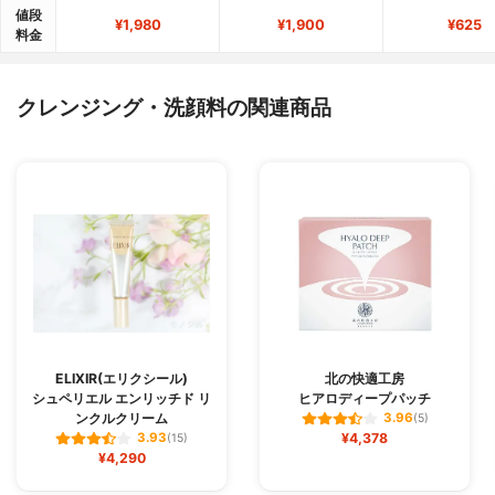
値段
¥1,980
¥1,900
¥625
料金
クレンジング・洗顔料の関連商品
ELIXIR(エリクシール)
北の快適工房
シュペリエル エンリッチド リ
ヒアロディープパッチ
ンクルクリーム
3.96
(5)
¥4,378
3.93
(15)
¥4,290