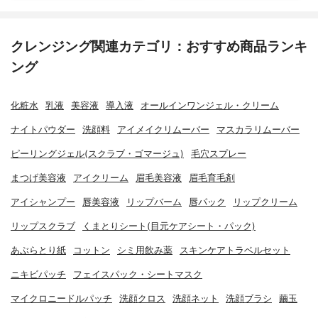
クレンジング関連カテゴリ：おすすめ商品ランキ
ング
化粧水
乳液
美容液
導入液
オールインワンジェル・クリーム
ナイトパウダー
洗顔料
アイメイクリムーバー
マスカラリムーバー
ピーリングジェル(スクラブ・ゴマージュ)
毛穴スプレー
まつげ美容液
アイクリーム
眉毛美容液
眉毛育毛剤
アイシャンプー
唇美容液
リップバーム
唇パック
リップクリーム
リップスクラブ
くまとりシート(目元ケアシート・パック)
あぶらとり紙
コットン
シミ用飲み薬
スキンケアトラベルセット
ニキビパッチ
フェイスパック・シートマスク
マイクロニードルパッチ
洗顔クロス
洗顔ネット
洗顔ブラシ
繭玉