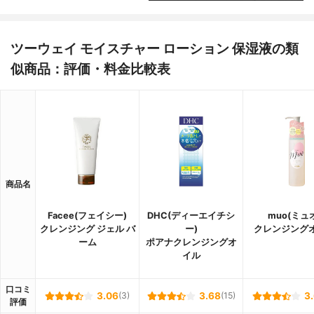
ツーウェイ モイスチャー ローション 保湿液の類
似商品：評価・料金比較表
商品名
Facee(フェイシー)
DHC(ディーエイチシ
muo(ミュ
クレンジング ジェル バ
ー)
クレンジング
ーム
ポアナクレンジングオ
イル
口コミ
3.06
(3)
3.68
(15)
3
評価