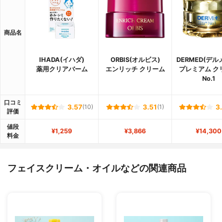
商品名
IHADA(イハダ)
ORBIS(オルビス)
DERMED(デル
薬用クリアバーム
エンリッチ クリーム
プレミアム ク
No.1
口コミ
3.57
(10)
3.51
(1)
3
評価
値段
¥1,259
¥3,866
¥14,300
料金
フェイスクリーム・オイルなどの関連商品