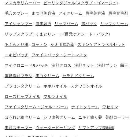
マスカラリムーバー
ピーリングジェル(スクラブ・ゴマージュ)
毛穴スプレー
まつげ美容液
アイクリーム
眉毛美容液
眉毛育毛剤
アイシャンプー
唇美容液
リップバーム
唇パック
リップクリーム
リップスクラブ
くまとりシート(目元ケアシート・パック)
あぶらとり紙
コットン
シミ用飲み薬
スキンケアトラベルセット
ニキビパッチ
フェイスパック・シートマスク
マイクロニードルパッチ
洗顔クロス
洗顔ネット
洗顔ブラシ
繭玉
電動洗顔ブラシ
美白クリーム
セラミドクリーム
プラセンタクリーム
ホホバオイル
スクワランオイル
ローズヒップオイル
マルラオイル
フェイスクリーム・ジェル・バーム
ナイトクリーム
ワセリン
ほうれい線クリーム
シワ改善クリーム
ニキビ塗り薬
美顔ローラー
美顔スチーマー
ウォーターピーリング
リフトアップ美顔器