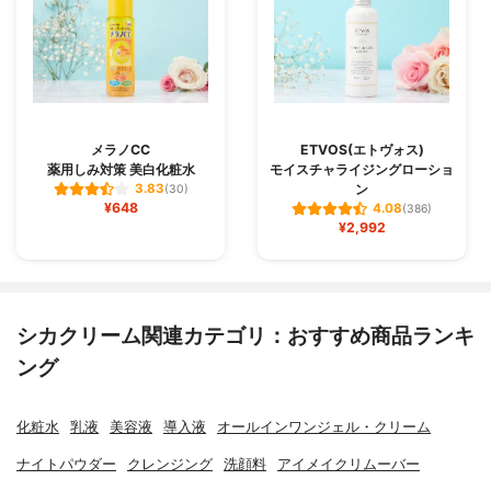
メラノCC
ETVOS(エトヴォス)
薬用しみ対策 美白化粧水
モイスチャライジングローショ
ン
3.83
(30)
¥648
4.08
(386)
¥2,992
シカクリーム関連カテゴリ：おすすめ商品ランキ
ング
化粧水
乳液
美容液
導入液
オールインワンジェル・クリーム
ナイトパウダー
クレンジング
洗顔料
アイメイクリムーバー