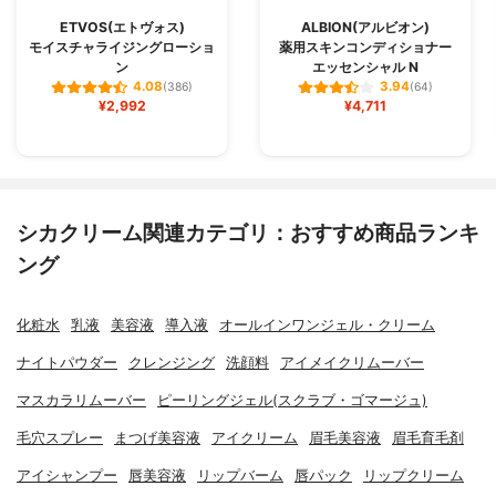
ETVOS(エトヴォス)
ALBION(アルビオン)
モイスチャライジングローショ
薬用スキンコンディショナー
ン
エッセンシャル N
4.08
3.94
(386)
(64)
¥2,992
¥4,711
シカクリーム関連カテゴリ：おすすめ商品ランキ
ング
化粧水
乳液
美容液
導入液
オールインワンジェル・クリーム
ナイトパウダー
クレンジング
洗顔料
アイメイクリムーバー
マスカラリムーバー
ピーリングジェル(スクラブ・ゴマージュ)
毛穴スプレー
まつげ美容液
アイクリーム
眉毛美容液
眉毛育毛剤
アイシャンプー
唇美容液
リップバーム
唇パック
リップクリーム