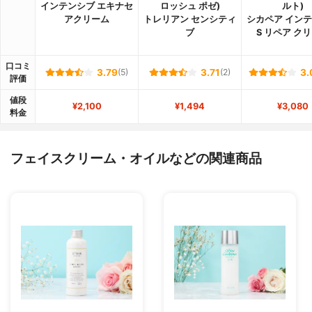
インテンシブ エキナセ
ロッシュ ポゼ)
ルト)
アクリーム
トレリアン センシティ
シカペア イン
ブ
S リペア ク
口コミ
3.79
(5)
3.71
(2)
3.
評価
値段
¥2,100
¥1,494
¥3,080
料金
フェイスクリーム・オイルなどの関連商品