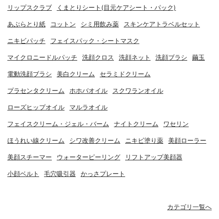
リップスクラブ
くまとりシート(目元ケアシート・パック)
あぶらとり紙
コットン
シミ用飲み薬
スキンケアトラベルセット
ニキビパッチ
フェイスパック・シートマスク
マイクロニードルパッチ
洗顔クロス
洗顔ネット
洗顔ブラシ
繭玉
電動洗顔ブラシ
美白クリーム
セラミドクリーム
プラセンタクリーム
ホホバオイル
スクワランオイル
ローズヒップオイル
マルラオイル
フェイスクリーム・ジェル・バーム
ナイトクリーム
ワセリン
ほうれい線クリーム
シワ改善クリーム
ニキビ塗り薬
美顔ローラー
美顔スチーマー
ウォーターピーリング
リフトアップ美顔器
小顔ベルト
毛穴吸引器
かっさプレート
カテゴリ一覧へ