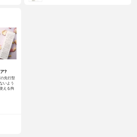
ア?
プの先行型
ないよう
使える拘