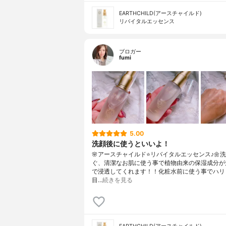
EARTHCHILD(アースチャイルド)
リバイタルエッセンス
ブロガー
fumi
5.00
洗顔後に使うといいよ！
🌸アースチャイルド⭐️リバイタルエッセンス♪🌼
ぐ、清潔なお肌に使う事で植物由来の保湿成分が
で浸透してくれます！！化粧水前に使う事でハリ
目…
続きを見る