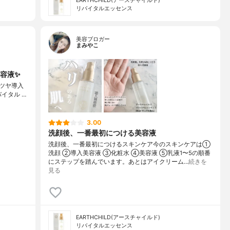
EARTHCHILD(アースチャイルド)
リバイタルエッセンス
美容ブロガー
まみやこ
容液✨
リツヤ導入
D リバイタル …
3.00
洗顔後、一番最初につける美容液
洗顔後、一番最初につけるスキンケア⁡⁡今のスキンケアは①
洗顔 ②導入美容液 ③化粧水 ④美容液 ⑤乳液⁡1〜5の順番
にステップを踏んでいます。あとはアイクリーム…
続きを
見る
EARTHCHILD(アースチャイルド)
リバイタルエッセンス