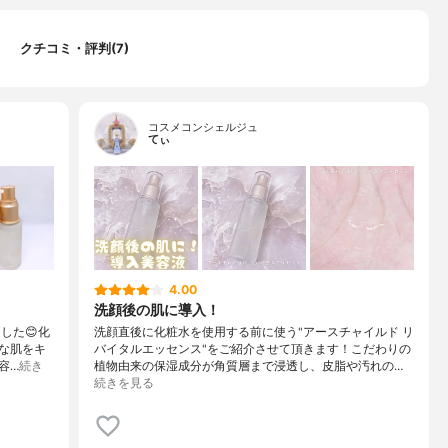
クチコミ・評判(7)
コスメコンシェルジュ
てぃ
4.00
洗顔後の肌に導入！
ました😊化
洗顔直後に化粧水を使用する前に使う"アースチャイルド リ
な肌をキ
バイタルエッセンス"をご紹介させて頂きます！こだわりの
容…
続き
植物由来の保湿成分が角質層まで浸透し、皮脂や汚れの…
続きを見る