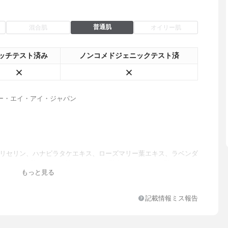
普通肌
混合肌
オイリー肌
ッチテスト済み
ノンコメドジェニックテスト済
ー・エイ・アイ・ジャパン
グリセリン、ハナビラタケエキス、ローズマリー葉エキス、ラベンダ
、カミツレ花エキス、グリチルリチン酸2K、ヒアルロン酸Na、ア
もっと見る
ス産生多糖体、キサンタンガム、フェノキシエタノール
記載情報ミス報告