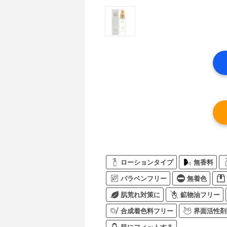
ローションタイプ
無香料
パラベンフリー
無着色
肌荒れ対策に
鉱物油フリー
合成着色料フリー
界面活性剤