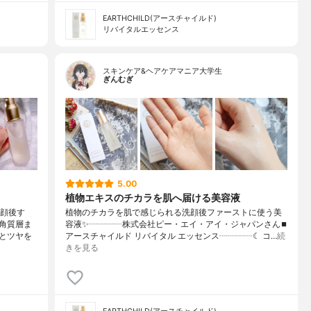
EARTHCHILD(アースチャイルド)
リバイタルエッセンス
スキンケア&ヘアケアマニア大学生
ぎんむぎ
5.00
植物エキスのチカラを肌へ届ける美容液
洗顔後す
植物のチカラを肌で感じられる洗顔後ファーストに使う美
角質層ま
容液✨┈┈┈┈株式会社ピー・エイ・アイ・ジャパンさん⏹
とツヤを
アースチャイルド リバイタル エッセンス┈┈┈┈☾ コ…
続
きを見る