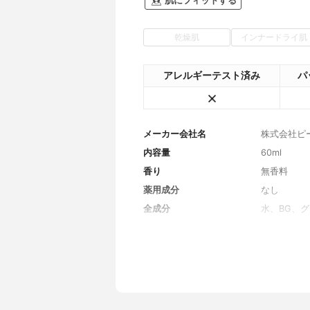
肌にフィットする
乾燥肌
インナードライ肌
アレルギーテスト済み
パ
メーカー会社名
株式会社ピ
内容量
60ml
香り
無香料
薬用成分
なし
全成分
水、BG、
ー花エキス
ルカリゲネ