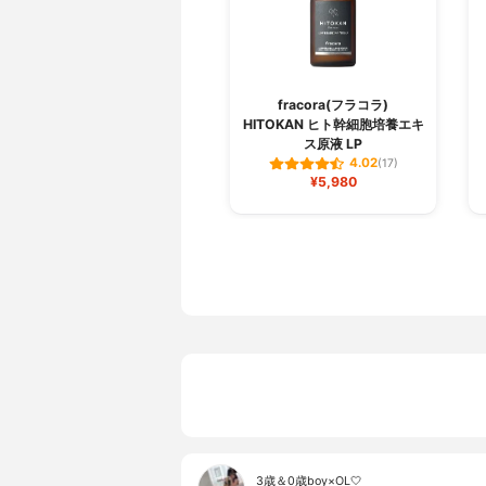
fracora(フラコラ)
HITOKAN ヒト幹細胞培養エキ
ス原液 LP
4.02
(17)
¥5,980
3歳＆0歳boy×OL🤍