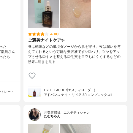
4.00
ご褒美ナイトケア✨
った
昼は乾燥などの環境ダメージから肌を守り、夜は潤いを与
容部員さん
えてくれるという万能な美容液です✨◎ハリ、ツヤをアッ
ったら
プさせる◎キメを整える◎毛穴を目立ちにくくするなどの
効果…
続きを見る
ESTEE LAUDER(エスティローダー)
ントレート
アドバンス ナイト リペア SR コンプレックスⅡ
元美容部員、エステティシャン
たむちゃん