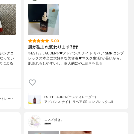
5.00
肌が生まれ変わります?❣️❣️
ジングコ
✨ESTEE LAUDER✨❤︎アドバンス ナイト リペア SMR コンプ
になってい
レックス本当に大好きな美容液❤️マスク生活?が長いから、
スによる
肌荒れもしやすいし、個人的にや…
続きを見る
ESTEE LAUDER(エスティローダー)
ントレート
アドバンス ナイト リペア SR コンプレックスⅡ
コスメ好き。
amo