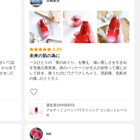
日高あき
5.00
未来の肌の為に
い🤍話
一人ひとりの「美のめぐり」を整え、強い美しさを引き出
」から出て
す先進の美容液。赤のパッケージが大人の女性って感じが
させ…
続
して好き。使うたびにワクワクしちゃう。洗顔後、化粧水
の後…
続きを見る
資生堂(SHISEIDO)
アルティミューン パワライジング コンセントレート
III
hiii