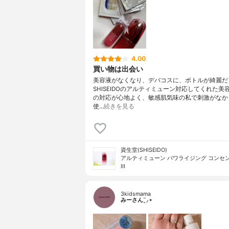
4.00
買い物は出会い
美容液がなくなり、デバコスに、ボトルが綺麗だ
SHISEIDOのアルティミューン対応してくれた美
の対応が心地よく、敏感肌気味の私で刺激がなか
使…
続きを見る
資生堂(SHISEIDO)
アルティミューン パワライジング コンセ
III
3kidsmama
みーさん¨̮⸝⋆