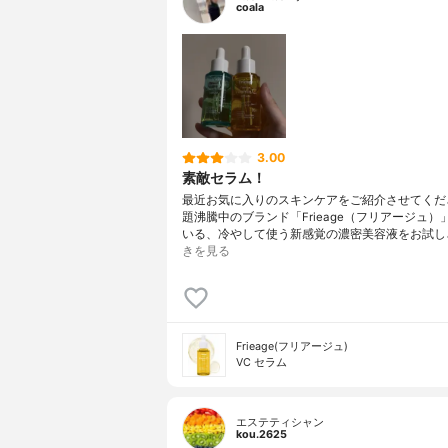
coala
3.00
素敵セラム！
最近お気に入りのスキンケアをご紹介させてくださ
題沸騰中のブランド「Frieage（フリアージュ）
いる、冷やして使う新感覚の濃密美容液をお試し
きを見る
Frieage(フリアージュ)
VC セラム
エステティシャン
kou.2625