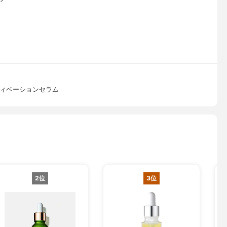
ア
ティベーションセラム
2位
3位