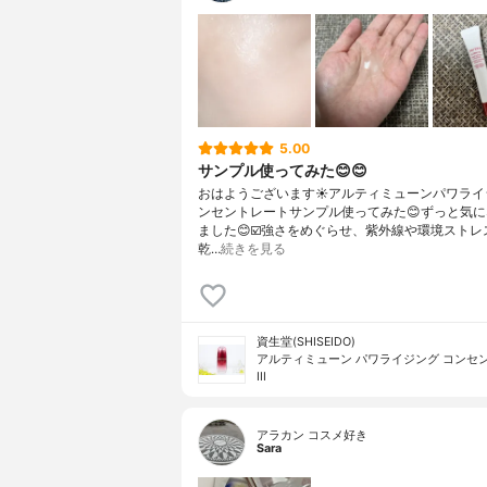
5.00
サンプル使ってみた😊😊
おはようございます☀アルティミューンパワライ
ンセントレートサンプル使ってみた😊ずっと気
ました😊☑️強さをめぐらせ、紫外線や環境ストレ
乾…
続きを見る
資生堂(SHISEIDO)
アルティミューン パワライジング コンセ
III
アラカン コスメ好き
Sara