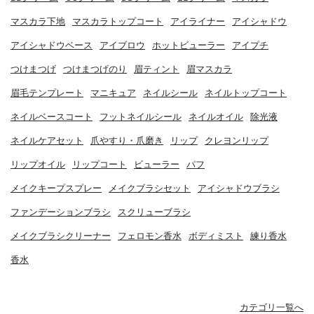
マスカラ下地
マスカラトップコート
アイライナー
アイシャドウ
アイシャドウベース
アイブロウ
ホットビューラー
アイプチ
つけまつげ
つけまつげのり
眉ティント
眉マスカラ
眉毛テンプレート
マニキュア
ネイルシール
ネイルトップコート
ネイルベースコート
フットネイルシール
ネイルオイル
除光液
ネイルケアセット
爪やすり・爪磨き
リップ
クレヨンリップ
リップオイル
リップコート
ビューラー
パフ
メイクキープスプレー
メイクブラシセット
アイシャドウブラシ
ファンデーションブラシ
スクリューブラシ
メイクブラシクリーナー
フェロモン香水
ボディミスト
練り香水
香水
カテゴリ一覧へ