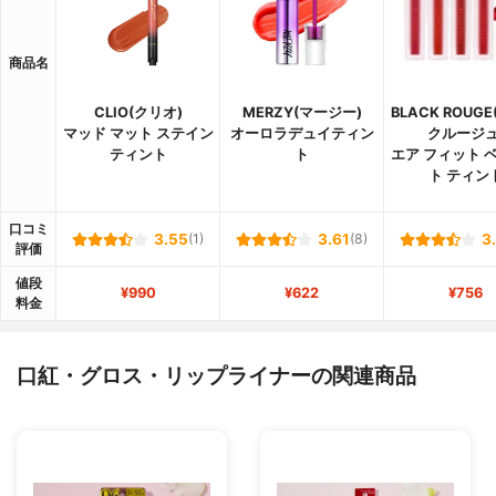
商品名
CLIO(クリオ)
MERZY(マージー)
BLACK ROUG
マッド マット ステイン
オーロラデュイティン
クルージュ
ティント
ト
エア フィット 
ト ティン
口コミ
3.55
(1)
3.61
(8)
3
評価
値段
¥990
¥622
¥756
料金
口紅・グロス・リップライナーの関連商品