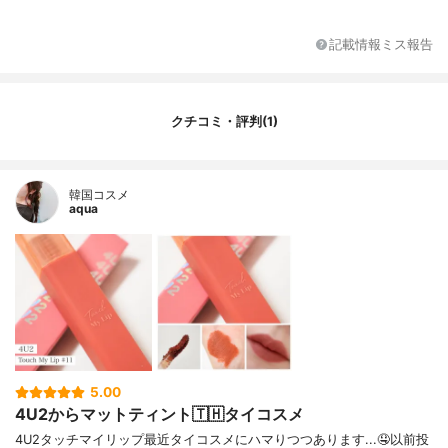
PICY BABE、17 I'M THE HIGHEST、18 MA
KING MISTAKES
記載情報ミス報告
メーカー会社名
4U2 CO CO.,LTD.
容量
3g
香り
フルーティーな香り
クチコミ・評判(1)
韓国コスメ
aqua
5.00
4U2からマットティント🇹🇭タイコスメ
4U2タッチマイリップ最近タイコスメにハマりつつあります...🤤以前投