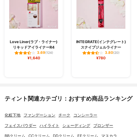
Love Liner(ラブ・ライナー)
INTEGRATE(インテグレート)
リキッドアイライナーR4
スナイプジェルライナー
3.69
3.80
(124)
(20)
¥1,640
¥780
ティント関連カテゴリ：おすすめ商品ランキング
化粧下地
ファンデーション
チーク
コンシーラー
フェイスパウダー
ハイライト
シェーディング
ブロンザー
BBクリーム
CCクリーム
DDクリーム
EEクリーム
マスカラ