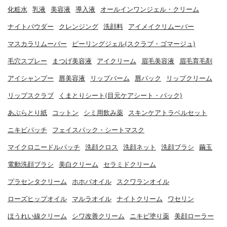
化粧水
乳液
美容液
導入液
オールインワンジェル・クリーム
ナイトパウダー
クレンジング
洗顔料
アイメイクリムーバー
マスカラリムーバー
ピーリングジェル(スクラブ・ゴマージュ)
毛穴スプレー
まつげ美容液
アイクリーム
眉毛美容液
眉毛育毛剤
アイシャンプー
唇美容液
リップバーム
唇パック
リップクリーム
リップスクラブ
くまとりシート(目元ケアシート・パック)
あぶらとり紙
コットン
シミ用飲み薬
スキンケアトラベルセット
ニキビパッチ
フェイスパック・シートマスク
マイクロニードルパッチ
洗顔クロス
洗顔ネット
洗顔ブラシ
繭玉
電動洗顔ブラシ
美白クリーム
セラミドクリーム
プラセンタクリーム
ホホバオイル
スクワランオイル
ローズヒップオイル
マルラオイル
ナイトクリーム
ワセリン
ほうれい線クリーム
シワ改善クリーム
ニキビ塗り薬
美顔ローラー