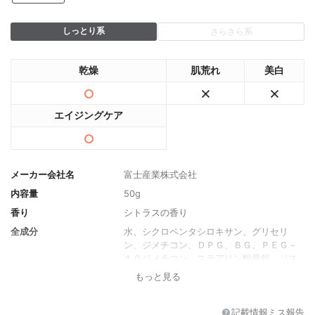
しっとり系
さらさら系
乾燥
肌荒れ
美白
エイジングケア
メーカー会社名
富士産業株式会社
内容量
50g
香り
シトラスの香り
全成分
水、シクロペンタシロキサン、グリセリ
ン、ジメチコン、ＤＰＧ、ＢＧ、ＰＥＧ－
１０ジメチコン、ステアリン酸亜鉛、ジス
テアルジモニウムヘクトライト、ペンチレ
もっと見る
ングリコール、エチルヘキシルグリセリ
ン、アスペルギルス／マンダリンオレンジ
果皮発酵エキス液、メリッサ葉エキス、ト
記載情報ミス報告