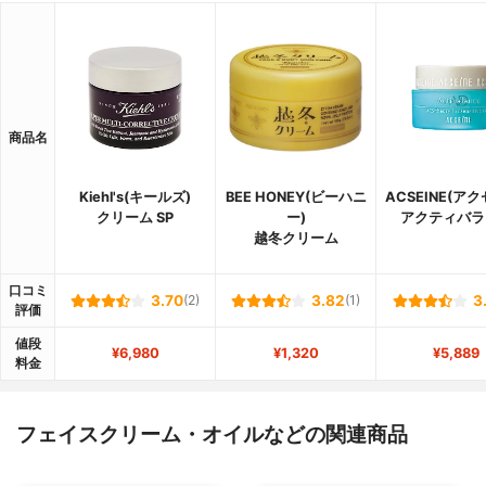
商品名
Kiehl's(キールズ)
BEE HONEY(ビーハニ
ACSEINE(ア
クリーム SP
ー)
アクティバラ
越冬クリーム
口コミ
3.70
(2)
3.82
(1)
3
評価
値段
¥6,980
¥1,320
¥5,889
料金
フェイスクリーム・オイルなどの関連商品