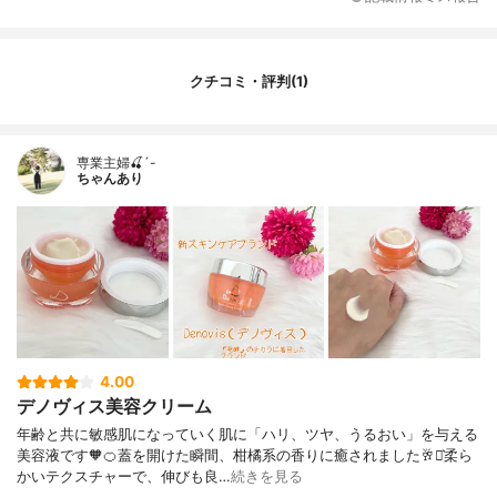
リエチルヘキサノイン、ラウロイルグルタ
ミン酸ジ（フィトステリル／オクチルドデ
シル）、ジフェニルシロキシフェニルトリ
メチコン、硫酸Ｍｇ、ＰＥＧ－９ポリジメ
クチコミ・評判(1)
チルシロキシエチルジメチコン、ユビキノ
ン、トコフェロール、フェノキシエタノー
ル、ベルガモット果実油
専業主婦🍒´-
ちゃんあり
4.00
デノヴィス美容クリーム
年齢と共に敏感肌になっていく肌に「ハリ、ツヤ、うるおい」を与える
美容液です🧡🍊蓋を開けた瞬間、柑橘系の香りに癒されました🥂‪⋆͛柔ら
かいテクスチャーで、伸びも良…
続きを見る