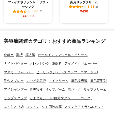
フェイスポリッシャー リフレ
薬用リップクリーム
ッシング
3.98
(86)
¥430
3.68
(31)
¥4,950
美容液関連カテゴリ：おすすめ商品ランキング
化粧水
乳液
導入液
オールインワンジェル・クリーム
ナイトパウダー
クレンジング
洗顔料
アイメイクリムーバー
マスカラリムーバー
ピーリングジェル(スクラブ・ゴマージュ)
毛穴スプレー
まつげ美容液
アイクリーム
眉毛美容液
眉毛育毛剤
アイシャンプー
唇美容液
リップバーム
唇パック
リップクリーム
リップスクラブ
くまとりシート(目元ケアシート・パック)
あぶらとり紙
コットン
シミ用飲み薬
スキンケアトラベルセット