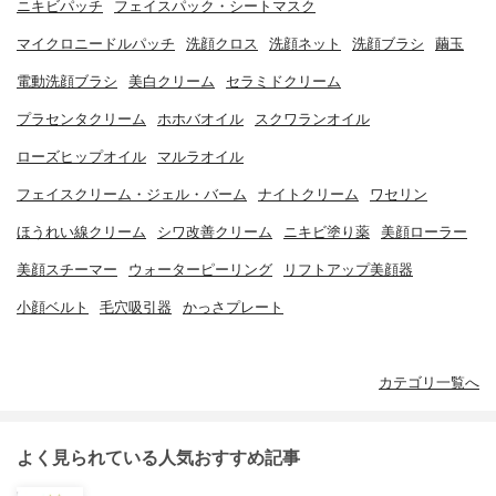
ニキビパッチ
フェイスパック・シートマスク
マイクロニードルパッチ
洗顔クロス
洗顔ネット
洗顔ブラシ
繭玉
電動洗顔ブラシ
美白クリーム
セラミドクリーム
プラセンタクリーム
ホホバオイル
スクワランオイル
ローズヒップオイル
マルラオイル
フェイスクリーム・ジェル・バーム
ナイトクリーム
ワセリン
ほうれい線クリーム
シワ改善クリーム
ニキビ塗り薬
美顔ローラー
美顔スチーマー
ウォーターピーリング
リフトアップ美顔器
小顔ベルト
毛穴吸引器
かっさプレート
カテゴリ一覧へ
よく見られている人気おすすめ記事