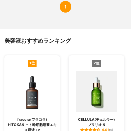
1
美容液おすすめランキング
1位
2位
fracora(フラコラ)
CELLULA(チェルラー)
HITOKAN ヒト幹細胞培養エキ
ブリリオ N
ス原液 LP
4.01
(9)