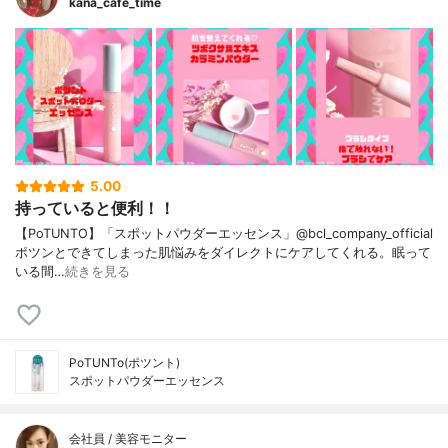
kana_cafe_time
5.00
持っていると便利！！
【PoTUNTO】「スポットパウダーエッセンス」@bcl_company_official
ポツンとできてしまった肌悩みをダイレクトにケアしてくれる。眠って
いる間…
続きを見る
PoTUNTo(ポツント)
スポットパウダーエッセンス
会社員 / 美容モニター