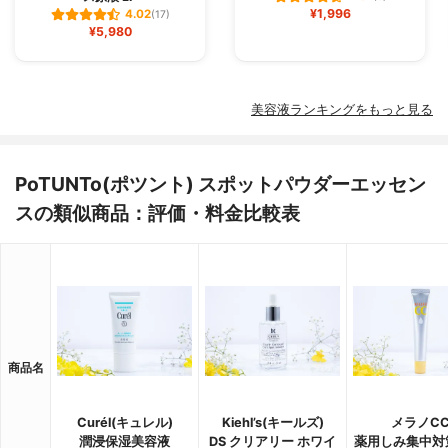
¥1,996
4.02
(17)
¥5,980
美容液ランキングをもっと見る
PoTUNTo(ポツント) スポットパウダーエッセン
スの類似商品：評価・料金比較表
商品名
Curél(キュレル)
Kiehl’s(キールズ)
メラノC
潤浸保湿美容液
DS クリアリー ホワイ
薬用しみ集中対