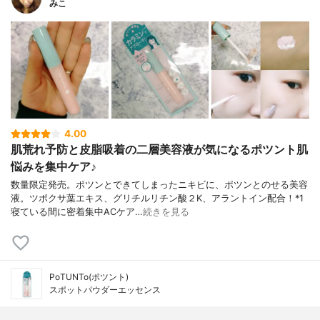
みこ
4.00
肌荒れ予防と皮脂吸着の二層美容液が気になるポツント肌
悩みを集中ケア♪
数量限定発売。ポツンとできてしまったニキビに、ポツンとのせる美容
液。ツボクサ葉エキス、グリチルリチン酸２K、アラントイン配合！*1
寝ている間に密着集中ACケア…
続きを見る
PoTUNTo(ポツント)
スポットパウダーエッセンス