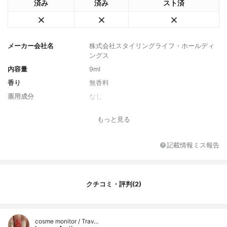
済み
済み
スト済
メーカー会社名
株式会社スタイリングライフ・ホールディ
ングス
内容量
9ml
香り
無香料
薬用成分
なし
全成分
水、エタノール、酸化亜鉛、DPG、グリセ
もっと見る
リン、カオリン、アラントイン、グリチル
リチン酸2K、ツボクサ葉エキス、ローズマ
リー葉水、BG、塩化Na、EDTA-2Na、フェ
記載情報ミス報告
ノキシエタノール、酸化チタン、酸化鉄
クチコミ・評判(2)
cosme monitor / Trav…