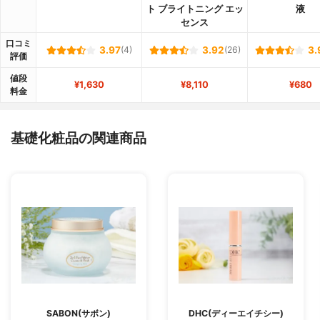
ト ブライトニング エッ
液
センス
口コミ
3.97
(4)
3.92
(26)
3.
評価
値段
¥1,630
¥8,110
¥680
料金
基礎化粧品の関連商品
SABON(サボン)
DHC(ディーエイチシー)