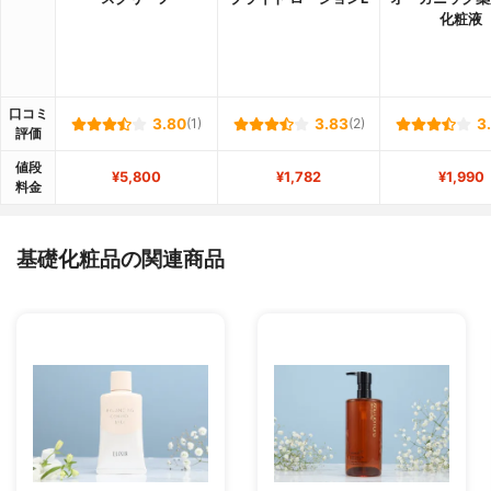
化粧液
口コミ
3.80
(1)
3.83
(2)
3
評価
値段
¥5,800
¥1,782
¥1,990
料金
基礎化粧品の関連商品