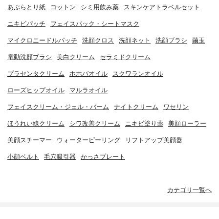
あぶらとり紙
コットン
シミ用飲み薬
スキンケアトラベルセット
ニキビパッチ
フェイスパック・シートマスク
マイクロニードルパッチ
洗顔クロス
洗顔ネット
洗顔ブラシ
繭玉
電動洗顔ブラシ
美白クリーム
セラミドクリーム
プラセンタクリーム
ホホバオイル
スクワランオイル
ローズヒップオイル
マルラオイル
フェイスクリーム・ジェル・バーム
ナイトクリーム
ワセリン
ほうれい線クリーム
シワ改善クリーム
ニキビ塗り薬
美顔ローラー
美顔スチーマー
ウォーターピーリング
リフトアップ美顔器
小顔ベルト
毛穴吸引器
かっさプレート
カテゴリ一覧へ