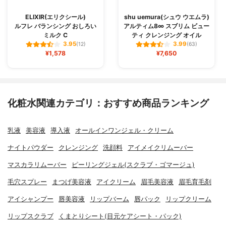
ELIXIR(エリクシール)
shu uemura(シュウ ウエムラ)
ルフレ バランシング おしろい
アルティム8∞ スブリム ビュー
ミルク C
ティ クレンジング オイル
3.95
3.99
(12)
(63)
¥1,578
¥7,650
化粧水関連カテゴリ：おすすめ商品ランキング
乳液
美容液
導入液
オールインワンジェル・クリーム
ナイトパウダー
クレンジング
洗顔料
アイメイクリムーバー
マスカラリムーバー
ピーリングジェル(スクラブ・ゴマージュ)
毛穴スプレー
まつげ美容液
アイクリーム
眉毛美容液
眉毛育毛剤
アイシャンプー
唇美容液
リップバーム
唇パック
リップクリーム
リップスクラブ
くまとりシート(目元ケアシート・パック)