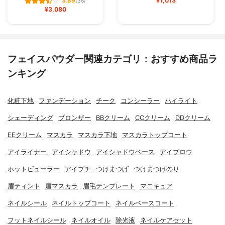
¥1,013
3.89
(35)
¥3,080
フェイスパウダー関連カテゴリ：おすすめ商品ラ
ンキング
化粧下地
ファンデーション
チーク
コンシーラー
ハイライト
シェーディング
ブロンザー
BBクリーム
CCクリーム
DDクリーム
EEクリーム
マスカラ
マスカラ下地
マスカラトップコート
アイライナー
アイシャドウ
アイシャドウベース
アイブロウ
ホットビューラー
アイプチ
つけまつげ
つけまつげのり
眉ティント
眉マスカラ
眉毛テンプレート
マニキュア
ネイルシール
ネイルトップコート
ネイルベースコート
フットネイルシール
ネイルオイル
除光液
ネイルケアセット