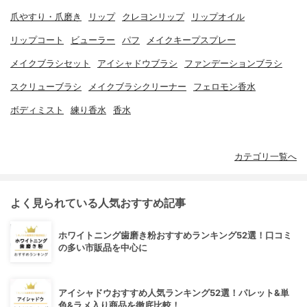
爪やすり・爪磨き
リップ
クレヨンリップ
リップオイル
リップコート
ビューラー
パフ
メイクキープスプレー
メイクブラシセット
アイシャドウブラシ
ファンデーションブラシ
スクリューブラシ
メイクブラシクリーナー
フェロモン香水
ボディミスト
練り香水
香水
カテゴリ一覧へ
よく見られている人気おすすめ記事
ホワイトニング歯磨き粉おすすめランキング52選！口コミ
の多い市販品を中心に
アイシャドウおすすめ人気ランキング52選！パレット&単
色&ラメ入り商品を徹底比較！