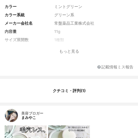
カラー
ミントグリーン
カラー系統
グリーン系
メーカー会社名
常盤薬品工業株式会社
内容量
11g
サイズ展開数
1種類
カラー展開数
1種類
もっと見る
香り
ハーブの香り
レフィル
なし
記載情報ミス報告
SPF/PA
SPF27／PA++
原産国
日本
発売日
2022/2/8
クチコミ・評判(1)
薬用成分
なし
全成分
マイカ、ジメチコン、ポリメタクリル酸メ
チル、シリカ、硫酸Ｂａ、ラウロイルリシ
美容ブロガー
まみやこ
ン、（ＨＤＩ／トリメチロールヘキシルラ
クトン）クロスポリマー、トリ（カプリル
酸／カプリン酸）グリセリル、ミリスチン
酸Ｍｇ、ツボクサエキス、ティーツリー葉