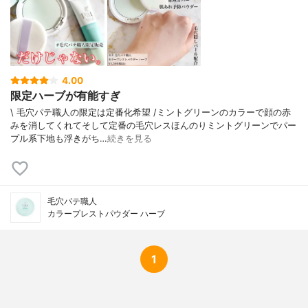
油、ドクダミエキス、ハトムギ種子エキ
ス、ヨモギ葉エキス、グリチルレチン酸ス
テアリル、（ビニルジメチコン／メチコン
シルセスキオキサン）クロスポリマー、ト
リベヘニン、合成フルオロフロゴパイト、
ヒドロキシアパタイト、ノイバラ果実エキ
4.00
ス、ラウロイルグルタミン酸ジ（オクチル
限定ハーブが有能すぎ
ドデシル／フィトステリル／ベヘニル）、
シリル化シリカ、ステアリルジメチコン、
\ 毛穴パテ職人の限定は定番化希望 /⁡⁡ミントグリーンのカラーで顔の赤
海塩、アーチチョーク葉エキス、セラミド
みを消してくれてそして定番の毛穴レス⁡⁡ほんのりミントグリーンでパー
ＮＰ、スクワラン、アスコルビルグルコシ
プル系下地も浮きがち…
続きを見る
ド、ＢＧ、テトライソステアリン酸ポリグ
リセリル－２、トコフェロール、ミリスチ
ン酸オクチルドデシル、水、フェノキシエ
タノール、香料、（ジメチコン／ビニルジ
毛穴パテ職人
メチコン）クロスポリマー、グンジョウ、
カラープレストパウダー ハーブ
ステアリン酸、タルク、トリメチルシロキ
シケイ酸、ハイドロゲンジメチコン、メチ
コン、含水シリカ、酸化チタン、酸化亜
鉛、酸化鉄、水酸化Ａｌ、水酸化クロム
1