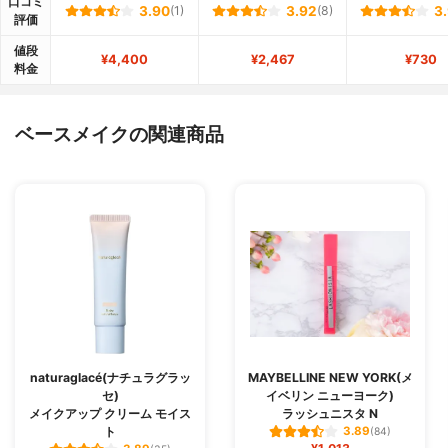
口コミ
3.90
(1)
3.92
(8)
3
評価
値段
¥4,400
¥2,467
¥730
料金
ベースメイクの関連商品
naturaglacé(ナチュラグラッ
MAYBELLINE NEW YORK(メ
セ)
イベリン ニューヨーク)
メイクアップ クリーム モイス
ラッシュニスタ N
ト
3.89
(84)