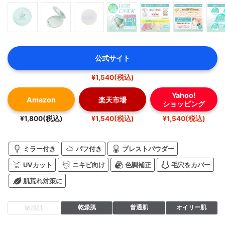
公式サイト
¥1,540(税込)
Yahoo!
Amazon
楽天市場
ショッピング
¥1,800(税込)
¥1,540(税込)
¥1,540(税込)
ミラー付き
パフ付き
プレストパウダー
UVカット
ニキビ向け
色調補正
毛穴をカバー
肌荒れ対策に
乾燥肌
普通肌
オイリー肌
敏感肌