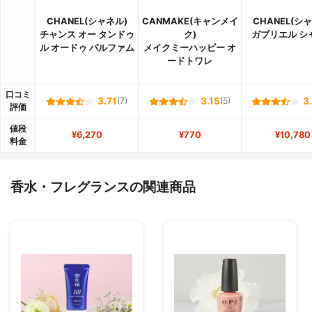
CHANEL(シャネル)
CANMAKE(キャンメイ
CHANEL(シ
チャンス オー タンドゥ
ク)
ガブリエル シ
ル オードゥ パルファム
メイクミーハッピー オ
ードトワレ
口コミ
3.71
(7)
3.15
(5)
3
評価
値段
¥6,270
¥770
¥10,780
料金
香水・フレグランスの関連商品