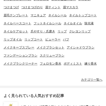
つけまつげ
つけまつげのり
眉ティント
眉マスカラ
眉毛テンプレート
マニキュア
ネイルシール
ネイルトップコート
ネイルベースコート
フットネイルシール
ネイルオイル
除光液
ネイルケアセット
爪やすり・爪磨き
リップ
クレヨンリップ
リップオイル
リップコート
ビューラー
パフ
メイクキープスプレー
メイクブラシセット
アイシャドウブラシ
ファンデーションブラシ
スクリューブラシ
メイクブラシクリーナー
フェロモン香水
ボディミスト
練り香水
カテゴリ一覧へ
よく見られている人気おすすめ記事