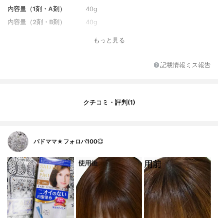
内容量（1剤・A剤）
40g
内容量（2剤・B剤）
40g
放置時間
約15分
もっと見る
記載情報ミス報告
クチコミ・評判(1)
バドママ★フォロバ100◎