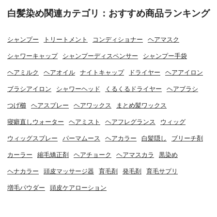
白髪染め関連カテゴリ：おすすめ商品ランキング
シャンプー
トリートメント
コンディショナー
ヘアマスク
シャワーキャップ
シャンプーディスペンサー
シャンプー手袋
ヘアミルク
ヘアオイル
ナイトキャップ
ドライヤー
ヘアアイロン
ブラシアイロン
シャワーヘッド
くるくるドライヤー
ヘアブラシ
つげ櫛
ヘアスプレー
ヘアワックス
まとめ髪ワックス
寝癖直しウォーター
ヘアミスト
ヘアフレグランス
ウィッグ
ウィッグスプレー
パーマムース
ヘアカラー
白髪隠し
ブリーチ剤
カーラー
縮毛矯正剤
ヘアチョーク
ヘアマスカラ
黒染め
ヘナカラー
頭皮マッサージ器
育毛剤
発毛剤
育毛サプリ
増毛パウダー
頭皮ケアローション