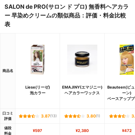
SALON de PRO(サロン ド プロ) 無香料ヘアカラ
ー 早染めクリームの類似商品：評価・料金比較
表
商品名
Liese(リーゼ)
EMAJINY(エマジニー)
Beauteen(
泡カラー
ヘアカラーワックス
ーン)
ベースアップブ
口コミ
3.87
(13)
3.80
(1)
3
評価
値段
¥597
¥2,380
¥472
料金