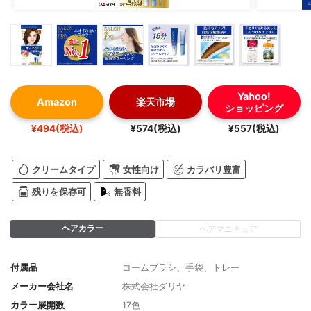
Yahoo!
Amazon
楽天市場
ショッピング
¥494(税込)
¥574(税込)
¥557(税込)
クリームタイプ
女性向け
カラバリ豊富
残りを保存可
無香料
ヘアカラー
ヘアマニキュア
付属品
コームブラシ、手袋、トレー
メーカー会社名
株式会社ダリヤ
カラー展開数
17色