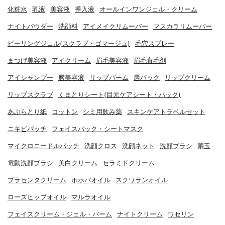
化粧水
乳液
美容液
導入液
オールインワンジェル・クリーム
ナイトパウダー
洗顔料
アイメイクリムーバー
マスカラリムーバー
ピーリングジェル(スクラブ・ゴマージュ)
毛穴スプレー
まつげ美容液
アイクリーム
眉毛美容液
眉毛育毛剤
アイシャンプー
唇美容液
リップバーム
唇パック
リップクリーム
リップスクラブ
くまとりシート(目元ケアシート・パック)
あぶらとり紙
コットン
シミ用飲み薬
スキンケアトラベルセット
ニキビパッチ
フェイスパック・シートマスク
マイクロニードルパッチ
洗顔クロス
洗顔ネット
洗顔ブラシ
繭玉
電動洗顔ブラシ
美白クリーム
セラミドクリーム
プラセンタクリーム
ホホバオイル
スクワランオイル
ローズヒップオイル
マルラオイル
フェイスクリーム・ジェル・バーム
ナイトクリーム
ワセリン