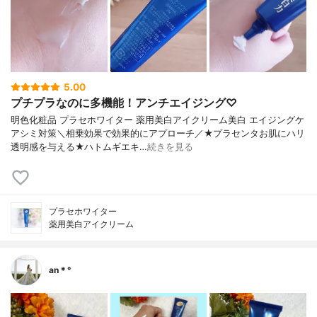
5.00
プチプラなのに多機能！アンチエイジング♡
明色化粧品 プラセホワイター 薬用美白アイクリーム美白 エイジングケ
アシミ対策＼相乗効果で効果的にアプローチ／★プラセンタお肌にハリ
透明感を与える★ハトムギエキ…
続きを見る
プラセホワイター
薬用美白アイクリーム
an＊°