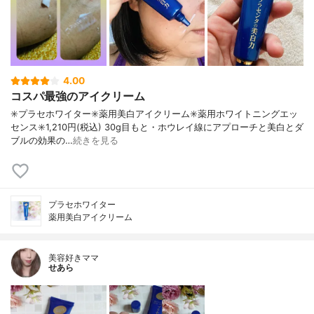
4.00
コスパ最強のアイクリーム
✳️プラセホワイター✳️薬用美白アイクリーム✳️薬用ホワイトニングエッ
センス✳️1,210円(税込) 30g目もと・ホウレイ線にアプローチと美白とダ
ブルの効果の…
続きを見る
プラセホワイター
薬用美白アイクリーム
美容好きママ
せあら