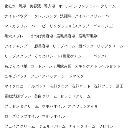
化粧水
乳液
美容液
導入液
オールインワンジェル・クリーム
ナイトパウダー
クレンジング
洗顔料
アイメイクリムーバー
マスカラリムーバー
ピーリングジェル(スクラブ・ゴマージュ)
毛穴スプレー
まつげ美容液
眉毛美容液
眉毛育毛剤
アイシャンプー
唇美容液
リップバーム
唇パック
リップクリーム
リップスクラブ
くまとりシート(目元ケアシート・パック)
あぶらとり紙
コットン
シミ用飲み薬
スキンケアトラベルセット
ニキビパッチ
フェイスパック・シートマスク
マイクロニードルパッチ
洗顔クロス
洗顔ネット
洗顔ブラシ
繭玉
電動洗顔ブラシ
美白クリーム
セラミドクリーム
プラセンタクリーム
ホホバオイル
スクワランオイル
ローズヒップオイル
マルラオイル
フェイスクリーム・ジェル・バーム
ナイトクリーム
ワセリン