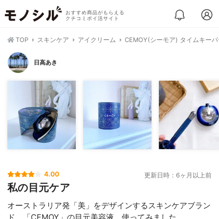
おすすめ商品がもらえる
クチコミポイ活サイト
TOP
スキンケア
アイクリーム
CEMOY(シーモア) タイムキー
日高あき
4.00
更新日時：6ヶ月以上前
私の目元ケア
オーストラリア発「美」をデザインするスキンケアブラン
ド、「CEMOY」の目元美容液、使ってみました。