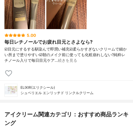
5.00
毎日レチノールでお疲れ目元とさよなら?
☑️目元にするする馴染んで即潤い補充☑️柔らかすぎないクリームで細か
い所まで塗りやすい☑️朝のメイク前に使っても化粧崩れしない?純粋レ
チノール入りで毎日目元ケア…
続きを見る
ELIXIR(エリクシール)
シュペリエル エンリッチド リンクルクリーム
アイクリーム関連カテゴリ：おすすめ商品ランキ
ング