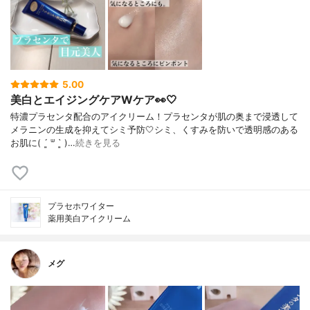
5.00
美白とエイジングケアWケア👀🤍
特濃プラセンタ配合のアイクリーム！プラセンタが肌の奥まで浸透して
メラニンの生成を抑えてシミ予防🤍シミ、くすみを防いで透明感のある
お肌に( ´͈ ᐜ `͈ )…
続きを見る
プラセホワイター
薬用美白アイクリーム
メグ