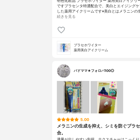
明色化粧品 プラセホワイター 薬用美白アイクリ
ですプラセンタ特濃配合で、美白とエイジングケ
した薬用アイクリームです※美白とはメラニンの
続きを見る
プラセホワイター
薬用美白アイクリーム
バドママ★フォロバ100◎
5.00
メラニンの生成を抑え、シミを防ぐプラセ
合。
適量が出しやすい先端。テクスチャーはこっくり