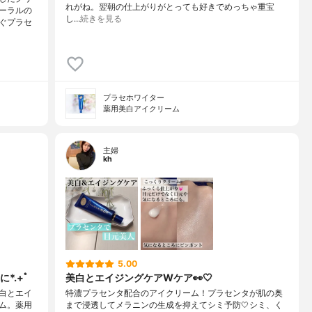
れがね。翌朝の仕上がりがとっても好きでめっちゃ重宝
ーラルの
し…
続きを見る
ぐプラセ
プラセホワイター
薬用美白アイクリーム
主婦
kh
5.00
*.+ﾟ
美白とエイジングケアWケア👀🤍
白とエイ
特濃プラセンタ配合のアイクリーム！プラセンタが肌の奥
ム。薬用
まで浸透してメラニンの生成を抑えてシミ予防🤍シミ、く