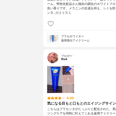
ーム。明色化粧品さん独自の調合のホワイトフロ
良い香りです。メラニンの生成を抑え、シミを防
ンタ…
続きを見る
プラセホワイター
薬用美白アイクリーム
ブロガー
RisA
4.00
気になる目もと口もとのエイジングサインに
こちらはプラセンタがたっぷりと配合された、美
ジングケアを同時に叶えてくれる薬用アイクリー