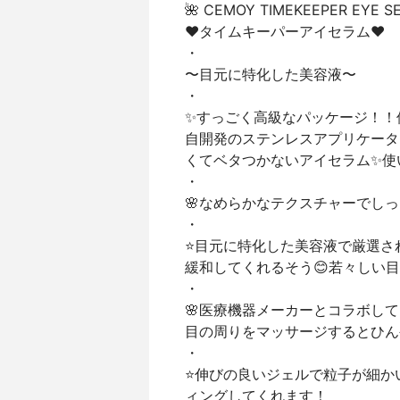
🌺 CEMOY TIMEKEEPER EYE S
♥︎タイムキーパーアイセラム♥︎
・
〜目元に特化した美容液〜
・
✨すっごく高級なパッケージ！！
自開発のステンレスアプリケータ
くてベタつかないアイセラム✨使
・
🌸なめらかなテクスチャーでし
・
⭐️目元に特化した美容液で厳選さ
緩和してくれるそう😊若々しい
・
🌸医療機器メーカーとコラボし
目の周りをマッサージするとひん
・
⭐️伸びの良いジェルで粒子が細
ィングしてくれます！