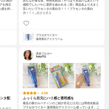
ームの紹介
みんなが通る道、明色化粧品！やっぱり良品だなあという
アを両立
感想でしたパケに度肝を抜かれる（笑）商品名より大きく
生成を抑…
言いたいプラセンタの美白力！！！プラセンタの美白
力！！！…
続きを見る
プラセホワイター
薬用美白アイクリーム
美容ブロガー
fuka712
4.00
ンタ配
ふっくら目元にハリ感と透明感を
最近の夜のルーティンのご紹介目元と口元には明色化粧品
プラセホワイター 薬用美白アイクリーム使っています。こ
したクリ