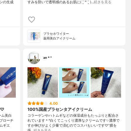
ンの生成
すみを防いで透明感のあるお肌に( ´͈ ᐜ `͈ )…
続きを見る
プラセホワイター
薬用美白アイクリーム
an＊°
4.00
グ♡
100%国産プラセンタアイクリーム
ーム美白
コラーゲンやハトムギなどの保湿成分もたっぷりと配合さ
プローチ
れています＊°白くてこっくり濃厚なクリームです✨濃厚で
ムギエ
すが伸びがよく少量で済むのでコスパもいいです♡"膜を
張…
続きを見る