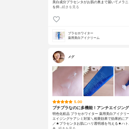
美白成分プラセンタがお肌の奥まで届いてメラニ
を抑…
続きを見る
プラセホワイター
薬用美白アイクリーム
メグ
5.00
プチプラなのに多機能！アンチエイジン
明色化粧品 プラセホワイター 薬用美白アイクリ
エイジングケアシミ対策＼相乗効果で効果的にア
／★プラセンタお肌にハリ透明感を与える★ハト
キ…
続きを見る