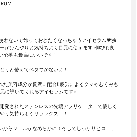
ERUM
使わないで飾っておきたくなっちゃうアイセラム♥︎独
ーがひんやりと気持ちよく目元に使えます♪伸びも良
い心地も最高にいいです！
っとりと使えてベタつかないよ！
れた美容成分が贅沢に配合‼️疲労によるクマやむくみも
目元に導いてくれるアイセラムです♪
て開発されたステンレスの先端アプリケーターで優しく
やり気持ちよくリラックス！！
かいからジェルがなめらかに！そしてしっかりとコーテ