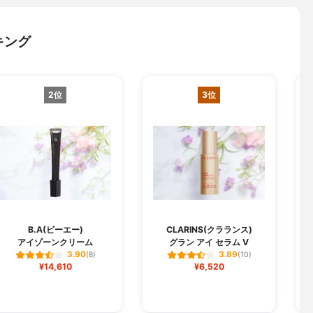
キング
2位
3位
O
B.A(ビーエー)
CLARINS(クラランス)
アイゾーンクリーム
グラン アイ セラム V
3.90
3.89
(8)
(10)
¥14,610
¥6,520