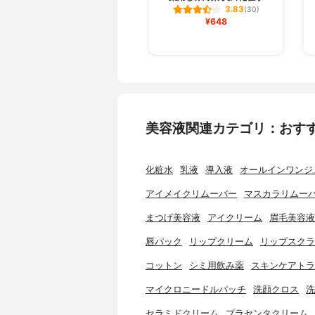
3.83
(30)
¥648
美容液関連カテゴリ：おす
化粧水
乳液
導入液
オールインワンジ
アイメイクリムーバー
マスカラリムー
まつげ美容液
アイクリーム
眉毛美容液
唇パック
リップクリーム
リップスクラ
コットン
シミ用飲み薬
スキンケアトラ
マイクロニードルパッチ
洗顔クロス
洗
セラミドクリーム
プラセンタクリーム