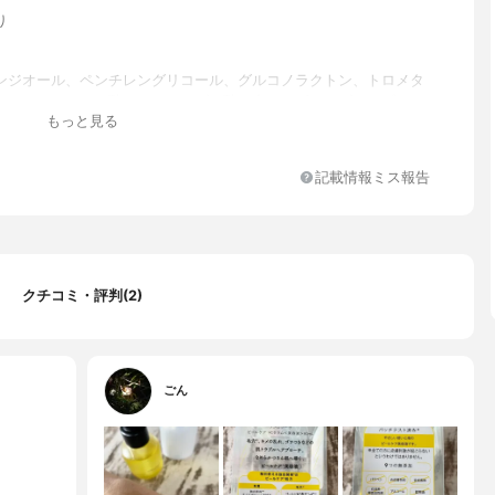
り
ンジオール、ペンチレングリコール、グルコノラクトン、トロメタ
セリン、マンデル酸、アスコルビン酸、金、リボフラビン、ピリド
もっと見る
l、トコフェロール、パンテノール、セラミドNP、セラミドNG、セ
、グルタチオン、アラントイン、グリチルリチン酸2K、オウレン根
ィトステロールズ、メチルグルセス―10、イヌリン、ソルビトー
記載情報ミス報告
PPG/ポリブチレングリコール―8/5/3グリセリン、ミリスチン酸ポリ
―10、キサンタンガム、水添レシチン、プルラン、BG、カプリリ
ル、クエン酸Na、クエン酸、オレンジ油、1,2―ヘキサンジオー
キシエタノール
クチコミ・評判(2)
ごん