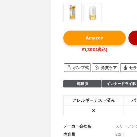
Amazon
¥1,390(税込)
ポンプ式
角質ケア
セラ
乾燥肌
インナードライ肌
アレルギーテスト済み
パ
メーカー会社名
スリーアン
内容量
80ml