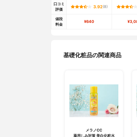
口コミ
3.92
(8)
評価
値段
¥640
¥3,0
料金
基礎化粧品の関連商品
メラノCC
薬用しみ対策 美白化粧水