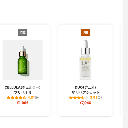
2位
3位
CELLULA(チェルラー)
DUO(デュオ)
ブリリオ N
ザ リペアショット
フ
4.01
3.99
(9)
(3)
¥1,996
¥7,040