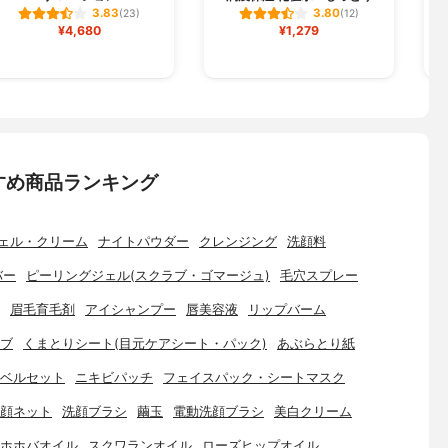
3.83
3.80
(23)
(12)
¥4,680
¥1,279
すめ商品ランキング
ェル・クリーム
ナイトパウダー
クレンジング
洗顔料
バー
ピーリングジェル(スクラブ・ゴマージュ)
毛穴スプレー
眉毛育毛剤
アイシャンプー
唇美容液
リップバーム
ブ
くまとりシート(目元ケアシート・パック)
あぶらとり紙
ベルセット
ニキビパッチ
フェイスパック・シートマスク
顔ネット
洗顔ブラシ
繭玉
電動洗顔ブラシ
美白クリーム
ホホバオイル
スクワランオイル
ローズヒップオイル