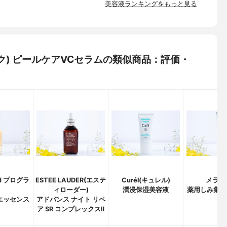
美容液ランキングをもっと見る
ジーク) ピールケアVCセラムの類似商品：評価・
(d プログラ
ESTEE LAUDER(エステ
Curél(キュレル)
メラノ
)
ィローダー)
潤浸保湿美容液
薬用しみ集中
エッセンス
アドバンス ナイト リペ
液
ア SR コンプレックスⅡ