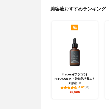
美容液おすすめランキング
1位
fracora(フラコラ)
HITOKAN ヒト幹細胞培養エキ
ス原液 LP
4.02
(17)
¥5,980