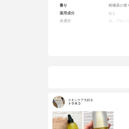
香り
柑橘系の香
薬用成分
なし
全成分
水、プロパ
ミン、グリ
キシンHC
ラミドAP
エキス、フ
ル、PEG/
グリセリル
ルグリコー
ル、フェノ
スキンケア大好き
トラネコ