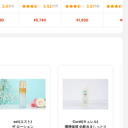
3.91
(1)
3.92
(17)
3.97
(4)
80
¥5,740
¥1,630
¥68
est(エスト)
Curél(キュレル)
ザ ローション
潤浸保湿 化粧水 II しっとり