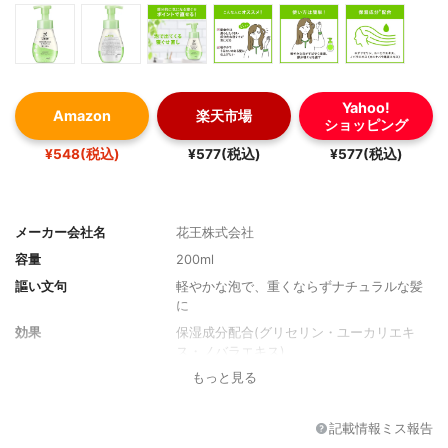
Yahoo!
Amazon
楽天市場
ショッピング
¥548(税込)
¥577(税込)
¥577(税込)
メーカー会社名
花王株式会社
容量
200ml
謳い文句
軽やかな泡で、重くならずナチュラルな髪
に
効果
保湿成分配合(グリセリン・ユーカリエキ
ス・ノバラエキス)
もっと見る
香り
ホワイトフラワーの香り
記載情報ミス報告