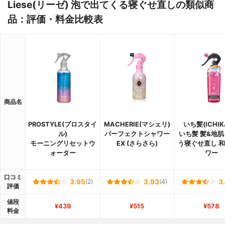
Liese(リーゼ) 泡で出てくる寝ぐせ直しの類似商
品：評価・料金比較表
商品名
PROSTYLE(プロスタイ
MACHERIE(マシェリ)
いち髪(ICHIK
ル)
パーフェクトシャワー
いち髪 髪&地
モーニングリセットウ
EX (さらさら)
う寝ぐせ直し 
ォーター
ワー
口コミ
3.95
(2)
3.93
(4)
3
評価
値段
¥439
¥515
¥578
料金