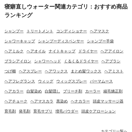
寝癖直しウォーター関連カテゴリ：おすすめ商品
ランキング
シャンプー
トリートメント
コンディショナー
ヘアマスク
シャワーキャップ
シャンプーディスペンサー
シャンプー手袋
ヘアミルク
ヘアオイル
ナイトキャップ
ドライヤー
ヘアアイロン
ブラシアイロン
シャワーヘッド
くるくるドライヤー
ヘアブラシ
つげ櫛
ヘアスプレー
ヘアワックス
まとめ髪ワックス
ヘアミスト
ヘアフレグランス
ウィッグ
ウィッグスプレー
パーマムース
ヘアカラー
白髪染め
白髪隠し
ブリーチ剤
カーラー
縮毛矯正剤
ヘアチョーク
ヘアマスカラ
黒染め
ヘナカラー
頭皮マッサージ器
育毛剤
発毛剤
育毛サプリ
増毛パウダー
頭皮ケアローション
カテゴリ一覧へ